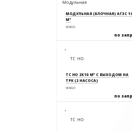
МОДУЛЬНАЯ (БЛОЧНАЯ) АГЗС 1
М³
VENGO
по зап
ТС НО 2Х10 М³ С ВЫХОДОМ НА
ТРК (2 НАСОСА)
VENGO
по зап