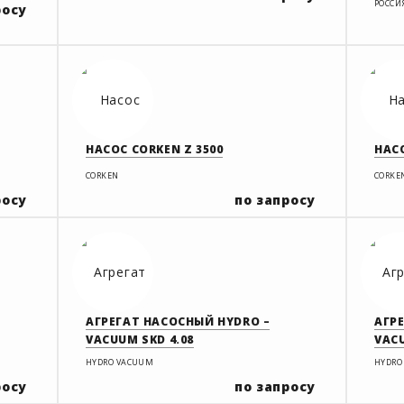
РОССИ
росу
НАСОС CORKEN Z 3500
НАСО
CORKEN
CORKE
росу
по запросу
АГРЕГАТ НАСОСНЫЙ HYDRO –
АГР
VACUUM SKD 4.08
VACU
HYDRO VACUUM
HYDRO
росу
по запросу