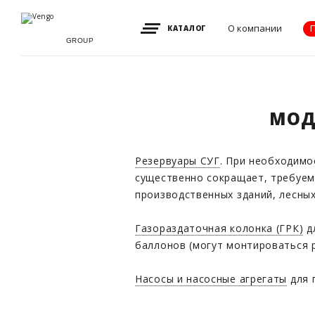
О компании
КАТАЛОГ
GROUP
Видение, миссия
и ценности
МОД
Партнеры
Преимущества
Резервуары СУГ
. При необходимо
Новости
существенно сокращает, требуем
Акции
производственных зданий, лесных
Контакты
Газораздаточная колонка (ГРК)
дл
баллонов (могут монтироваться 
Насосы и насосные агрегаты
для 