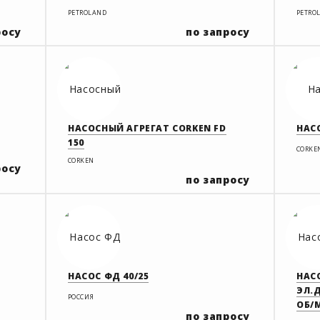
PETROLAND
PETRO
росу
по запросу
НАСОСНЫЙ АГРЕГАТ CORKEN FD
НАСО
150
CORKE
CORKEN
росу
по запросу
НАСОС ФД 40/25
НАСО
ЭЛ.Д
РОССИЯ
ОБ/М
по запросу