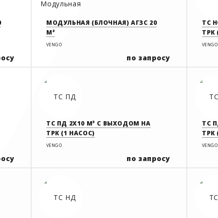
0
МОДУЛЬНАЯ (БЛОЧНАЯ) АГЗС 20
ТС Н
М³
ТРК 
VENGO
VENGO
росу
по запросу
ТС ПД 2Х10 М³ С ВЫХОДОМ НА
ТС П
ТРК (1 НАСОС)
ТРК 
VENGO
VENGO
росу
по запросу