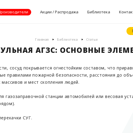
Производители
Акции / Распродажа
Библиотека
Контак
Документы
Главная
Библиотека
Статьи
производителей
УЛЬНАЯ АГЗС: ОСНОВНЫЕ ЭЛЕМ
Опросные листы
Статьи
сти, сосуд покрывается огнестойким составом, что прирав
Дилерские
сертификаты
ые правилами пожарной безопасности, расстояния до объ
 массивов и мест скопления людей.
я газозаправочной станции автомобилей или весовая уста
рядом).
перекачки СУГ.