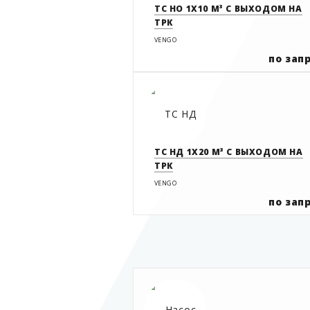
ТС НО 1Х10 М³ С ВЫХОДОМ НА
ТРК
VENGO
по зап
ТС НД 1Х20 М³ С ВЫХОДОМ НА
ТРК
VENGO
по зап