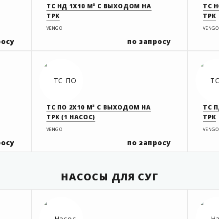
ТС НД 1Х10 М³ С ВЫХОДОМ НА
ТС Н
ТРК
ТРК
VENGO
VENGO
росу
по запросу
ТС ПО 2Х10 М³ С ВЫХОДОМ НА
ТС П
ТРК (1 НАСОС)
ТРК
VENGO
VENGO
росу
по запросу
НАСОСЫ ДЛЯ СУГ