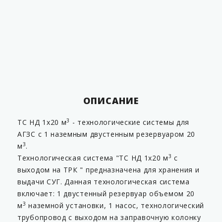
Материал
Сталь
Температура рабочая
от - 60 до + 50 ⁰С
Срок службы
20 лет
Страна производитель
Россия
ОПИСАНИЕ
3
ТС НД 1х20 м
- технологические системы для
АГЗС с 1 наземным двустенным резервуаром 20
3
м
.
3
Технологическая система "ТС НД 1х20 м
с
выходом на ТРК " предназначена для хранения и
выдачи СУГ. Данная технологическая система
включает: 1 двустенный резервуар объемом 20
3
м
наземной установки, 1 насос, технологический
трубопровод с выходом на заправочную колонку