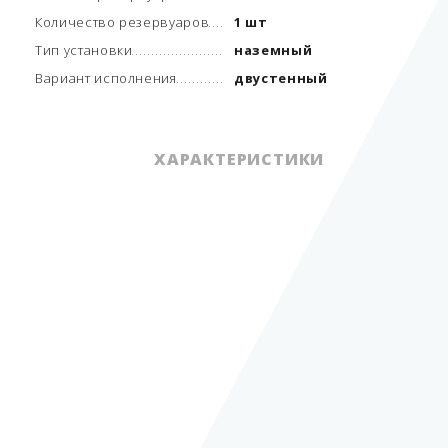
Количество резервуаров
1 шт
Тип установки
наземный
Вариант исполнения
двустенный
ХАРАКТЕРИСТИКИ
Хранимый вид топлива
СУГ
3
Объём 1 резервуара
20 м
Количество резервуаров
1 шт
Суммарный объем
3
резервуаров
20 м
Тип установки
наземный
Вариант исполнения
двустенный