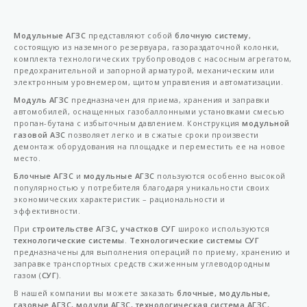
Модульные АГЗС
представляют собой
блочную систему
,
состоящую из наземного резервуара, газораздаточной колонки,
комплекта технологических трубопроводов с насосным агрегатом,
предохранительной и запорной арматурой, механическим или
электронным уровнемером, щитом управления и автоматизации.
Модуль АГЗС
предназначен для приема, хранения и заправки
автомобилей, оснащенных газобаллонными установками смесью
пропан-бутана с избыточным давлением. Конструкция
модульной
газовой АЗС
позволяет легко и в сжатые сроки произвести
демонтаж оборудования на площадке и переместить ее на новое
место.
Блочные АГЗС
и
модульные АГЗС
пользуются особенно высокой
популярностью у потребителя благодаря уникальности своих
экономических характеристик – рациональности и
эффективности.
При
строительстве АГЗС, участков СУГ
широко используются
технологические системы
.
Технологические системы СУГ
предназначены для выполнения операций по приему, хранению и
заправке транспортных средств сжиженным углеводородным
газом (
СУГ
).
В нашей компании вы можете заказать
блочные, модульные,
газовые АГЗС, модули АГЗС, технологическая система АГЗС,