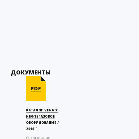
агрегата
Corken FD-150
Материал
Сталь
0
Температура рабочая
от - 60 до + 50
С
Срок службы
20 лет
Страна производитель
Россия
ДОКУМЕНТЫ
PDF
КАТАЛОГ VENGO:
НЕФТЕГАЗОВОЕ
ОБОРУДОВАНИЕ /
2016 Г
О компании,