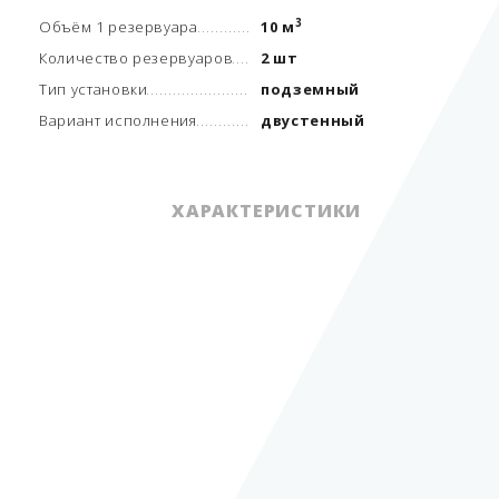
3
Объём 1 резервуара
10 м
Количество резервуаров
2 шт
Тип установки
подземный
Вариант исполнения
двустенный
ХАРАКТЕРИСТИКИ
Хранимый вид топлива
СУГ
3
Объём 1 резервуара
10 м
Количество резервуаров
2 шт
Суммарный объем
3
резервуаров
20 м
Тип установки
подземный