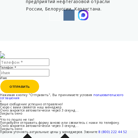
предприятий нефтегазовой отрасли
России, Белоруссии, Казахстана.
+
Телефон
*
Имя
ОТПРАВИТЬ
ОТПРАВИТЬ
Нажимая кнопку "Отправить", Вы принимаете условия
пользовательского
соглашения
+
Ваше сообщение успешно отправлено!
Скоро с вами свяжется наш менеджер
Окно закроется автоматически через
3
секунд...
Закрыть окно
+
Что-то пошло не так!
Попробуйте отправить форму заново или свяжитесь с нами по телефону.
Окно закроется автоматически через
3
секунд...
Закрыть окно
Просим уточнять актуальные цены у менеджеров.
Звоните
8 (800) 222 44 52