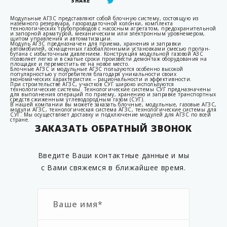
SHARE
Модульные АГЗС
представляют собой
блочную систему
, состоящую из
наземного резервуара, газораздаточной колонки, комплекта
технологических трубопроводов с насосным агрегатом, предохранительной
и запорной арматурой, механическим или электронным уровнемером,
щитом управления и автоматизации.
Модуль АГЗС
предназначен для приема, хранения и заправки
автомобилей, оснащенных газобаллонными установками смесью пропан-
бутана с избыточным давлением. Конструкция
модульной газовой АЗС
позволяет легко и в сжатые сроки произвести демонтаж оборудования на
площадке и переместить ее на новое место.
Блочные АГЗС
и
модульные АГЗС
пользуются особенно высокой
популярностью у потребителя благодаря уникальности своих
экономических характеристик – рациональности и эффективности.
При
строительстве АГЗС, участков СУГ
широко используются
технологические системы
.
Технологические системы СУГ
предназначены
для выполнения операций по приему, хранению и заправке транспортных
средств сжиженным углеводородным газом (
СУГ
).
В нашей компании вы можете заказать
блочные, модульные, газовые АГЗС,
модули АГЗС, технологическая система АГЗС, технологические системы для
СУГ
. Мы осуществляет доставку и подключение
модулей для АГЗС
по всей
стране.
ЗАКАЗАТЬ ОБРАТНЫЙ ЗВОНОК
Введите Ваши контактные данные и мы
с Вами свяжемся в ближайшее время.