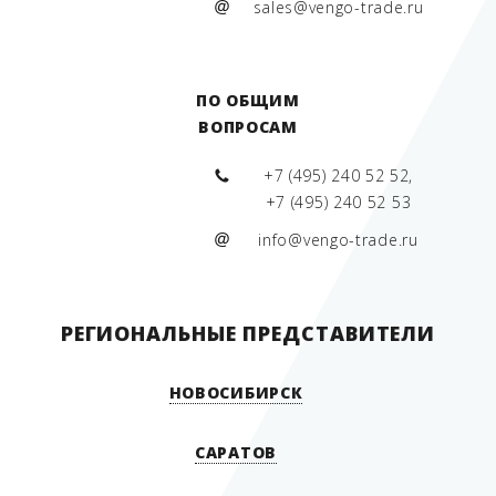
sales@vengo-trade.ru
ПО ОБЩИМ
ВОПРОСАМ
+7 (495) 240 52 52,
+7 (495) 240 52 53
info@vengo-trade.ru
РЕГИОНАЛЬНЫЕ ПРЕДСТАВИТЕЛИ
НОВОСИБИРСК
630088, г. Новосибирск, улица
Сибиряков-Гвардейцев 49А,
САРАТОВ
офис 313
Показать на карте
Россия, Саратовская область, г.