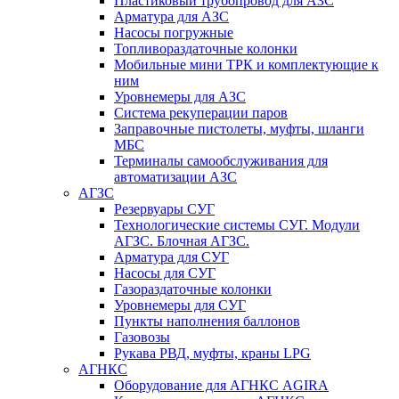
Пластиковый трубопровод для АЗС
Арматура для АЗС
Насосы погружные
Топливораздаточные колонки
Мобильные мини ТРК и комплектующие к
ним
Уровнемеры для АЗС
Система рекуперации паров
Заправочные пистолеты, муфты, шланги
МБС
Терминалы самообслуживания для
автоматизации АЗС
АГЗС
Резервуары СУГ
Технологические системы СУГ. Модули
АГЗС. Блочная АГЗС.
Арматура для СУГ
Насосы для СУГ
Газораздаточные колонки
Уровнемеры для СУГ
Пункты наполнения баллонов
Газовозы
Рукава РВД, муфты, краны LPG
АГНКС
Оборудование для АГНКС AGIRA