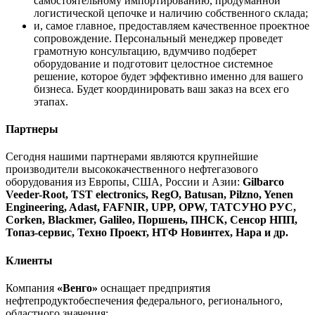
самостоятельному импортированию, продуманной
логистической цепочке и наличию собственного склада;
и, самое главное, предоставляем качественное проектное
сопровождение. Персональный менеджер проведет
грамотную консультацию, вдумчиво подберет
оборудование и подготовит целостное системное
решение, которое будет эффективно именно для вашего
бизнеса. Будет координировать ваш заказ на всех его
этапах.
Партнеры
Сегодня нашими партнерами являются крупнейшие
производители высококачественного нефтегазового
оборудования из Европы, США, России и Азии:
Gilbarco
Veeder-Root, TST electronics, RegO, Batusan, Pilzno, Yenen
Engineering, Adast, FAFNIR, UPP, OPW, ТАТСУНО РУС,
Corken, Blackmer, Galileo, Поршень, ПНСК, Сенсор НПП,
Топаз-сервис, Техно Проект, НТФ Новинтех, Нара и др.
Клиенты
Компания
«Венго»
оснащает предприятия
нефтепродуктобеспечения федерального, регионального,
областного значения: