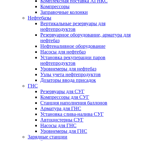
Комплексная поставка АГНКС
Компрессоры
Заправочные колонки
Нефтебазы
Вертикальные резервуары для
нефтепродуктов
Резервуарное оборудование, арматура для
нефтебаз
Нефтеналивное оборудование
Насосы для нефтебаз
Установка рекуперации паров
нефтепродуктов
Уровнемеры для нефтебаз
Узлы учета нефтепродуктов
Дозаторы ввода присадок
ГНС
Резервуары для СУГ
Компрессоры для СУГ
Станция наполнения баллонов
Арматура для ГНС
Установка слива-налива СУГ
Автоцистерны СУГ
Насосы для ГНС
Уровнемеры для ГНС
Зарядные станции