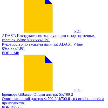
PDF
ADAST: Инструкция по эксплуатации газораздаточных
колонок V-line 89xx.xxx/LPG
Руководство по эксплуатации грк ADAST V-line
89xx.xxx/LPG
PDF, 1 Mb
PDF
Брошюра Gilbarco: Опции для трк SK700-2
Описание опций для трк sk700-2(sk700-ii), их особенностей и
преимуществ.
PDF, 355 kb