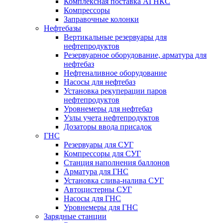
Комплексная поставка АГНКС
Компрессоры
Заправочные колонки
Нефтебазы
Вертикальные резервуары для
нефтепродуктов
Резервуарное оборудование, арматура для
нефтебаз
Нефтеналивное оборудование
Насосы для нефтебаз
Установка рекуперации паров
нефтепродуктов
Уровнемеры для нефтебаз
Узлы учета нефтепродуктов
Дозаторы ввода присадок
ГНС
Резервуары для СУГ
Компрессоры для СУГ
Станция наполнения баллонов
Арматура для ГНС
Установка слива-налива СУГ
Автоцистерны СУГ
Насосы для ГНС
Уровнемеры для ГНС
Зарядные станции