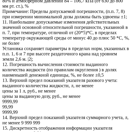
80% и атмосферном давлении 84 – 106,7 кПа (от 630 до 800
мм рт. ст.), %
Примечание: Пределы допускаемой погрешности, (п.п. 7, 8)
при измерении минимальной дозы должны быть удвоены ±1;
11. Наибольшие допускаемые изменения действительных
значений основной относительной погрешности, указанной в
п. 7, при температуре, отличной от (20*5)*С, в пределах
температур окружающей среды от минус 40 до плюс 50 *С, %,
не более
Установка сохраняет параметры в пределах норм, указанных в
п.п. 1, 6 и 7 при высоте раздаточного крана над уровнем
земли 2,6 м. |2|;
12. Погрешность вычисления стоимости выданного
количества жидкости (по правилам округления ) в долях
наименьшей денежной единицы, %, не более ±0,5
13. Верхний предел показаний указателя разового учета:
выданного количества жидкости, л, не менее
цены за 1 л, руб., не менее
цены за выданную дозу, руб., не менее
9999,99
99,99
9999,99
14. Верхний предел показаний указателя суммарного учета, л,
не менее 9 999 999
15. Дискретность отображения информации указателя