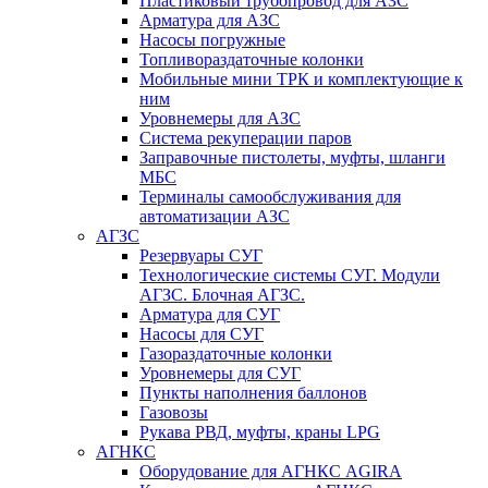
Пластиковый трубопровод для АЗС
Арматура для АЗС
Насосы погружные
Топливораздаточные колонки
Мобильные мини ТРК и комплектующие к
ним
Уровнемеры для АЗС
Система рекуперации паров
Заправочные пистолеты, муфты, шланги
МБС
Терминалы самообслуживания для
автоматизации АЗС
АГЗС
Резервуары СУГ
Технологические системы СУГ. Модули
АГЗС. Блочная АГЗС.
Арматура для СУГ
Насосы для СУГ
Газораздаточные колонки
Уровнемеры для СУГ
Пункты наполнения баллонов
Газовозы
Рукава РВД, муфты, краны LPG
АГНКС
Оборудование для АГНКС AGIRA