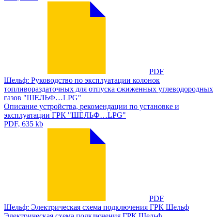
PDF
Шельф: Руководство по эксплуатации колонок
топливораздаточных для отпуска сжиженных углеводородных
газов "ШЕЛЬФ…LPG"
Описание устройства, рекомендации по установке и
эксплуатации ГРК "ШЕЛЬФ…LPG"
PDF, 635 kb
PDF
Шельф: Электрическая схема подключения ГРК Шельф
Электрическая схема подключения ГРК Шельф