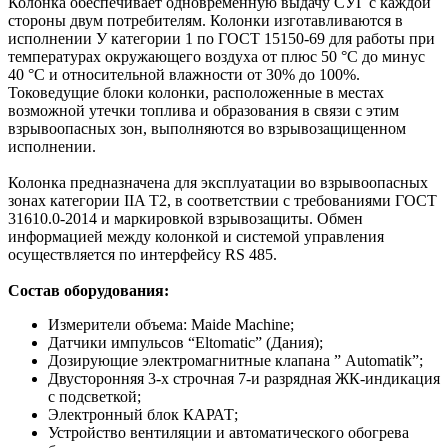
Колонка обеспечивает одновременную выдачу СУГ с каждой
стороны двум потребителям. Колонки изготавливаются в
исполнении У категории 1 по ГОСТ 15150-69 для работы при
температурах окружающего воздуха от плюс 50 °С до минус
40 °С и относительной влажности от 30% до 100%.
Токоведущие блоки колонки, расположенные в местах
возможной утечки топлива и образования в связи с этим
взрывоопасных зон, выполняются во взрывозащищенном
исполнении.
Колонка предназначена для эксплуатации во взрывоопасных
зонах категории IIA T2, в соответствии с требованиями ГОСТ
31610.0-2014 и маркировкой взрывозащиты. Обмен
информацией между колонкой и системой управления
осуществляется по интерфейсу RS 485.
Состав оборудования:
Измерители объема: Maide Machine;
Датчики импульсов “Eltomatic” (Дания);
Дозирующие электромагнитные клапана ” Automatik”;
Двусторонняя 3-х строчная 7-и разрядная ЖК-индикация
с подсветкой;
Электронный блок КАРАТ;
Устройство вентиляции и автоматического обогрева