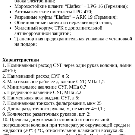
блока электроники;
Морозостойкие шланги “Elaflex” – LPG 16 (Германия);
Автоматические пистолеты LPG 470;
Разрывные муфты “Elaflex” – ARK 19 (Германия);
Облицовочные панели из нержавеющей стали;
Усиленный корпус ТРК с дополнительной
антикоррозийной защитой;
Транспортная предохранительная упаковка с установкой
на поддон;
Характеристики
1. Номинальный расход СУГ через один рукав колонки, л/мин
40±10;
2. Наименьший расход СУГ, л 5;
3. Максимальное рабочее давление СУГ, МПа 1,5
4. Минимальное давление СУГ, МПа 0,7
5. Предельное давление СУГ, МПа 2,2
6. Наименьшая доза выдачи СУГ, л 5;
7. Номинальная тонкость фильтрования, мкм 25
8. Длина раздаточного рукава, м, не менее 4±0,1 ;
9. Количество раздаточных рукавов, шт. 2;
10. Пределы допускаемой основной относительной
погрешности колонки при температуре окружающей среды и
жидкости (20*5) *С, относительной влажности воздуха 30 -