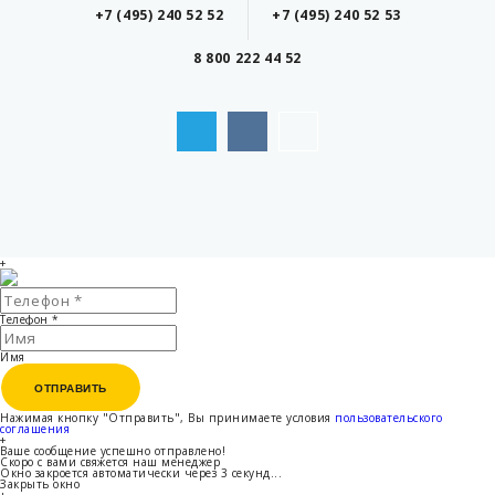
+7 (495) 240 52 52
+7 (495) 240 52 53
8 800 222 44 52
+
Телефон
*
Имя
ОТПРАВИТЬ
ОТПРАВИТЬ
Нажимая кнопку "Отправить", Вы принимаете условия
пользовательского
соглашения
+
Ваше сообщение успешно отправлено!
Скоро с вами свяжется наш менеджер
Окно закроется автоматически через
3
секунд...
Закрыть окно