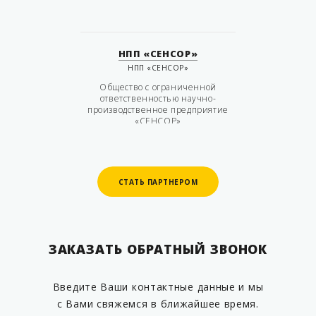
НПП «СЕНСОР»
НПП «СЕНСОР»
Общество с ограниченной
ответственностью научно-
производственное предприятие
«СЕНСОР»
СТАТЬ ПАРТНЕРОМ
СТАТЬ ПАРТНЕРОМ
ЗАКАЗАТЬ ОБРАТНЫЙ ЗВОНОК
Введите Ваши контактные данные и мы
с Вами свяжемся в ближайшее время.