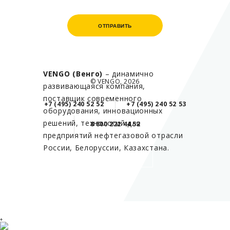
ОТПРАВИТЬ
ОТПРАВИТЬ
VENGO (Венго)
– динамично
© VENGO, 2026
развивающаяся компания,
поставщик современного
+7 (495) 240 52 52
+7 (495) 240 52 53
оборудования, инновационных
решений, технологий для
8 800 222 44 52
предприятий нефтегазовой отрасли
России, Белоруссии, Казахстана.
+