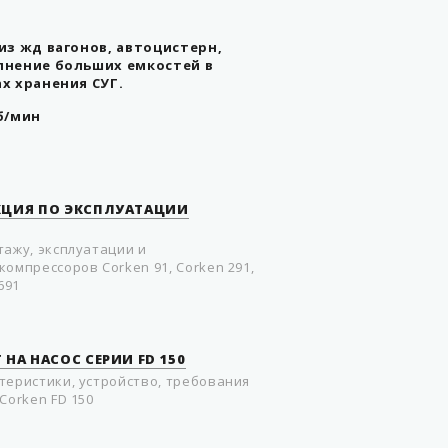
из жд вагонов, автоцистерн,
лнение больших емкостей в
х хранения СУГ.
б/мин
КЦИЯ ПО ЭКСПЛУАТАЦИИ
тажу, эксплуатации и
омпрессоров Corken 91, Corken 291,
691
 НА НАСОС СЕРИИ FD 150
теристики, устройство, требования
Corken FD 150