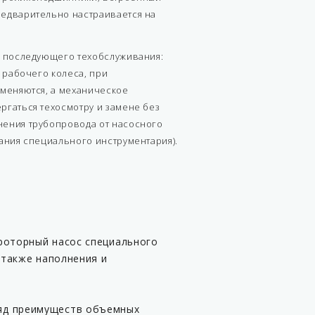
едварительно настраивается на
и последующего техобслуживания:
к рабочего колеса, при
аменяются, а механическое
ргаться техосмотру и замене без
ения трубопровода от насосного
вания специального инструментария).
роторный насос специального
 также наполнения и
яд преимуществ объемных