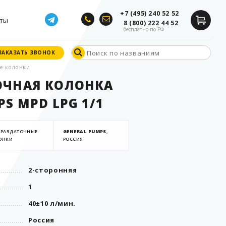
+7 (495) 240 52 52
ты
8 (800) 222 44 52
бесплатно по РФ
ЗАКАЗАТЬ ЗВОНОК
ЗАКАЗАТЬ ЗВОНОК
е колонки
ОЧНАЯ КОЛОНКА
S MPD LPG 1/1
ОРАЗДАТОЧНЫЕ
GENERAL PUMPS
,
ОНКИ
РОССИЯ
2-сторонняя
1
40±10 л/мин.
Россия