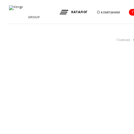
О компании
КАТАЛОГ
GROUP
Видение, миссия
Главная
и ценности
Партнеры
Преимущества
Новости
Акции
Контакты