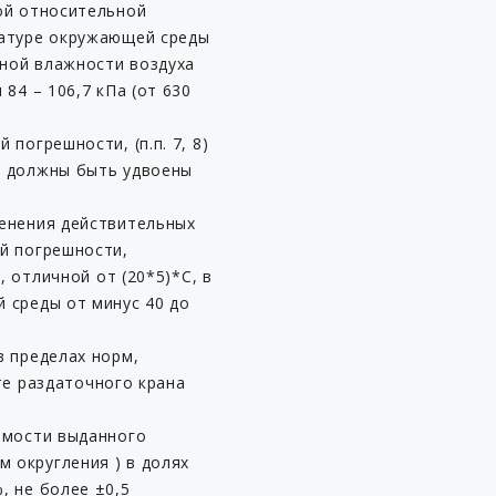
ой относительной
ратуре окружающей среды
ьной влажности воздуха
84 – 106,7 кПа (от 630
погрешности, (п.п. 7, 8)
ы должны быть удвоены
енения действительных
й погрешности,
, отличной от (20*5)*С, в
 среды от минус 40 до
в пределах норм,
оте раздаточного крана
имости выданного
м округления ) в долях
, не более ±0,5