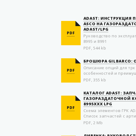
ADAST: ИНСТРУКЦИЯ 
ASCO НА ГАЗОРАЗДА
ADAST/LPG
PDF
Руководство по эксплуа
8995 и 8991
PDF, 544 kb
БРОШЮРА GILBARCO: О
Описание опций для трк s
PDF
особенностей и преиму
PDF, 355 kb
КАТАЛОГ ADAST: ЗАП
ГАЗОРАЗДАТОЧНОЙ К
8995XXX LPG
PDF
Схема элементов ГРК ADA
Список запчастей с арт
PDF, 2 Mb
ЛИВЕНКА: РУКОВОДС