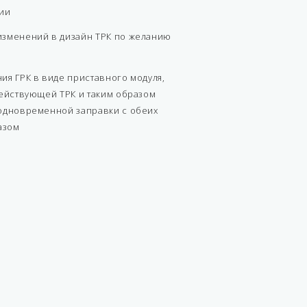
чии
изменений в дизайн ТРК по желанию
ия ГРК в виде приставного модуля,
действующей ТРК и таким образом
одновременной заправки с обеих
азом
2-сторонняя
1
40±10 л/мин.