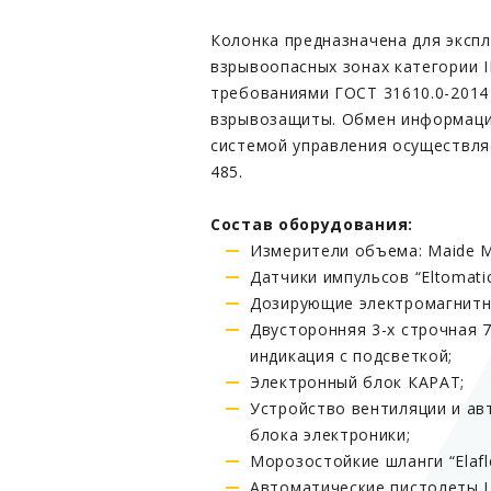
Колонка предназначена для эксп
взрывоопасных зонах категории II
требованиями ГОСТ 31610.0-2014
взрывозащиты. Обмен информаци
системой управления осуществля
485.
Состав оборудования:
Измерители объема: Maide M
Датчики импульсов “Eltomatic
Дозирующие электромагнитны
Двусторонняя 3-х строчная 7
индикация с подсветкой;
Электронный блок КАРАТ;
Устройство вентиляции и ав
блока электроники;
Морозостойкие шланги “Elafle
Автоматические пистолеты L