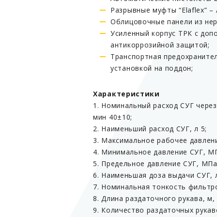
Разрывные муфты “Elaflex” – 
Облицовочные панели из не
Усиленный корпус ТРК с доп
антикоррозийной защитой;
Транспортная предохранител
установкой на поддон;
Характеристики
1. Номинальный расход СУГ через 
мин 40±10;
2. Наименьший расход СУГ, л 5;
3. Максимальное рабочее давлени
4. Минимальное давление СУГ, МП
5. Предельное давление СУГ, МПа
6. Наименьшая доза выдачи СУГ, л
7. Номинальная тонкость фильтр
8. Длина раздаточного рукава, м, 
9. Количество раздаточных рукаво