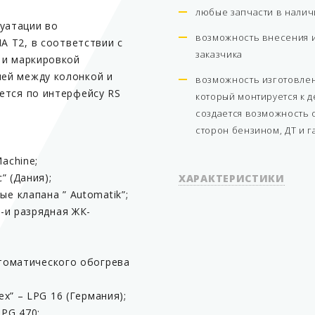
любые запчасти в нали
луатации во
возможность внесения 
A T2, в соответствии с
заказчика
 и маркировкой
ей между колонкой и
возможность изготовлен
ется по интерфейсу RS
который монтируется к 
создается возможность 
сторон бензином, ДТ и г
achine;
” (Дания);
ХАРАКТЕРИСТИКИ
е клапана ” Automatik”;
-и разрядная ЖК-
Вариант исполнения
томатического обогрева
Количество рукавов
x” – LPG 16 (Германия);
Производительность
PG 470;