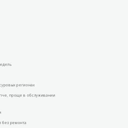
недель
суровых регионах
епче, проще в обслуживании
и
л без ремонта