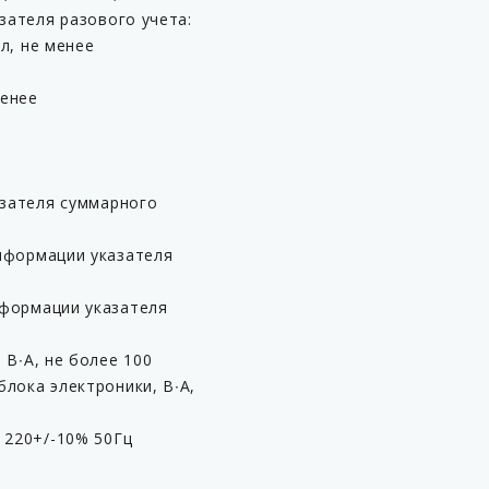
зателя разового учета:
л, не менее
менее
азателя суммарного
нформации указателя
нформации указателя
0
 В∙А, не более 100
лока электроники, В∙А,
 220+/-10% 50Гц