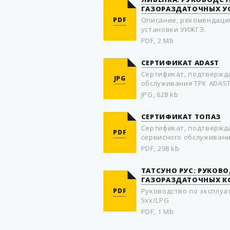
ГАЗОРАЗДАТОЧНЫХ У
PDF
Описание, рекомендации
установки УИЖГЭ.
PDF, 2 Mb
СЕРТИФИКАТ ADAST
Сертификат, подтвержд
JPG
обслуживания ТРК ADAS
JPG, 628 kb
СЕРТИФИКАТ ТОПАЗ
Сертификат, подтвержд
PDF
сервисного обслуживани
PDF, 298 kb
ТАТСУНО РУС: РУКОВ
ГАЗОРАЗДАТОЧНЫХ КО
PDF
Руководство по эксплуа
5xx/LPG
PDF, 1 Mb