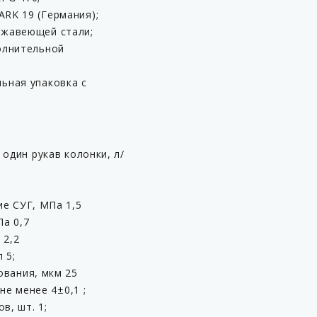
ARK 19 (Германия);
ржавеющей стали;
олнительной
Страна производитель
ьная упаковка с
один рукав колонки, л/
е СУГ, МПа 1,5
а 0,7
 2,2
 5;
ования, мкм 25
не менее 4±0,1 ;
в, шт. 1;