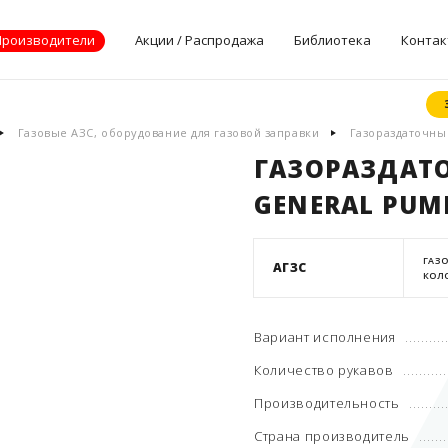
Производители
Акции / Распродажа
Библиотека
Контак
Документы
Газовые АЗС, оборудование для газовой заправки
Газораздаточны
производителей
ГАЗОРАЗДАТ
Опросные листы
GENERAL PUMP
Статьи
Дилерские
сертификаты
ГАЗ
АГЗС
КОЛ
Вариант исполнения
Количество рукавов
Производительность
Страна производитель