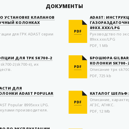
ДОКУМЕНТЫ
ПО УСТАНОВКЕ КЛАПАНОВ
ADAST: ИНСТРУК
ТОЧНЫЙ КОЛОНКАХ
ГАЗОРАЗДАТОЧНЫ
89XX.XXX/LPG
PDF
тации для ГРК ADAST серии
Руководство по экс
89xx.xxx/LPG
PDF, 1 Mb
ПЦИИ ДЛЯ ТРК SK700-2
БРОШЮРА GILBA
КОЛОНКИ SK700-
k700-2(sk700-ii), их
PDF
ществ.
Описание трк sk700
PDF, 725 kb
ЧАСТИ ДЛЯ
ОЛОНКИ ADAST POPULAR
КАТАЛОГ ШЕЛЬФ:
Описание, характе
PDF
ST Popular 8995xxx LPG.
АГЗС, АГНКС.
икулами производителя.
PDF, 12 Mb
ТВО ПО ЭКСПЛУАТАЦИИ