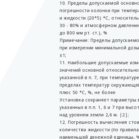
10. Пределы допускаемой основн
погрешности колонки при темпе
и жидкости (20*5) *С, относител
30 - 80% и атмосферном давлении 
до 800 мм рт. ст.), %
Примечание: Пределы допускаемой 
при измерении минимальной доз
±1;
11. Наибольшие допускаемые изм
значений основной относительно
указанной в п. 7, при температуре
пределах температур окружающей
плюс 50 *С, %, не более
Установка сохраняет параметры 
указанных в п.п. 1, 6 и 7 при выс
над уровнем земли 2,6 м. |2|;
12. Погрешность вычисления сто
количества жидкости (по правила
наименьшей денежной единицы, %