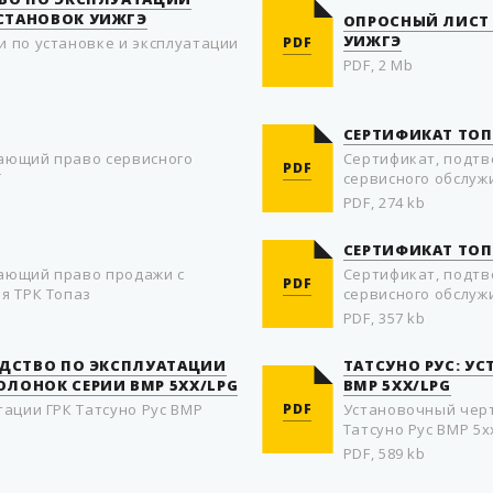
СТАНОВОК УИЖГЭ
ОПРОСНЫЙ ЛИСТ 
УИЖГЭ
 по установке и эксплуатации
PDF
PDF, 2 Mb
СЕРТИФИКАТ ТОП
ающий право сервисного
Сертификат, подт
PDF
T
сервисного обслуж
PDF, 274 kb
СЕРТИФИКАТ ТОП
ающий право продажи с
Сертификат, подт
PDF
я ТРК Топаз
сервисного обслуж
PDF, 357 kb
ОДСТВО ПО ЭКСПЛУАТАЦИИ
ТАТСУНО РУС: У
ЛОНОК СЕРИИ BMP 5XX/LPG
BMP 5XX/LPG
тации ГРК Татсуно Рус BMP
PDF
Установочный чер
Татсуно Рус BMP 5x
PDF, 589 kb