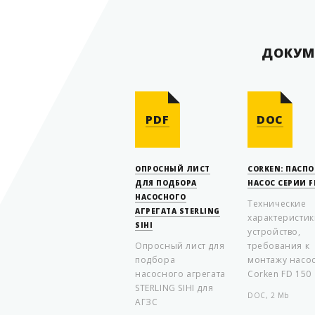
ДОКУМ
PDF
DOC
ОПРОСНЫЙ ЛИСТ
CORKEN: ПАСПО
ДЛЯ ПОДБОРА
НАСОС СЕРИИ F
НАСОСНОГО
Технические
АГРЕГАТА STERLING
характеристик
SIHI
устройство,
Опросный лист для
требования к
подбора
монтажу насо
насосного агрегата
Corken FD 150
STERLING SIHI для
DOC, 2 Mb
АГЗС