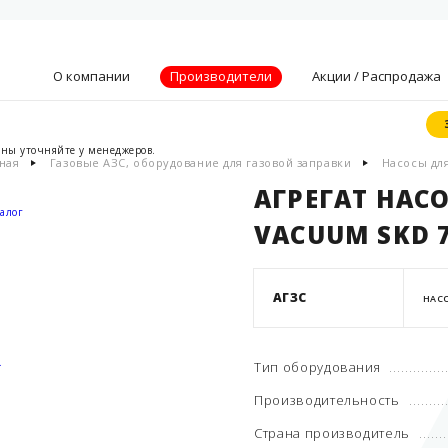
О компании
Производители
Акции / Распродажа
ены уточняйте у менеджеров.
ная
Газовые АЗС, оборудование для газовой заправки
Насосы дл
Видение, миссия
и ценности
АГРЕГАТ НАС
Партнеры
алог
VACUUM SKD 7
Преимущества
Новости
Акции
АГЗС
НАСО
Контакты
.
Тип оборудования
Производительность
Страна производитель