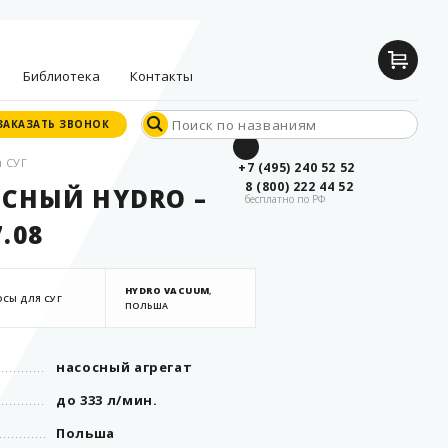
Библиотека
Контакты
ЗАКАЗАТЬ ЗВОНОК
ЗАКАЗАТЬ ЗВОНОК
я СУГ
Документы
+7 (495) 240 52 52
производителей
8 (800) 222 44 52
ОСНЫЙ HYDRO –
бесплатно по РФ
Опросные листы
.08
Статьи
Дилерские
сертификаты
HYDRO VACUUM
,
СЫ ДЛЯ СУГ
ПОЛЬША
насосный агрегат
до 333 л/мин.
Польша