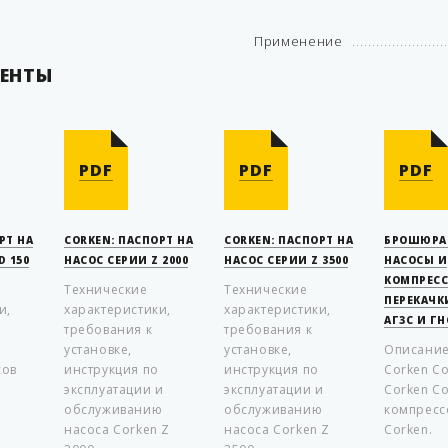
Применение
ЕНТЫ
PDF
PDF
PDF
РТ НА
CORKEN: ПАСПОРТ НА
CORKEN: ПАСПОРТ НА
БРОШЮРА 
D 150
НАСОС СЕРИИ Z 2000
НАСОС СЕРИИ Z 3500
НАСОСЫ И
КОМПРЕС
Технические
Технические
ПЕРЕКАЧК
и,
характеристики,
характеристики,
АГЗС И ГН
требования к
требования к
установке,
установке,
Описание
сов
инструкция по
инструкция по
Corken Co
эксплуатации и
эксплуатации и
Corken Co
обслуживанию
обслуживанию
компресс
насоса Corken Z
насоса Corken Z
Corken.