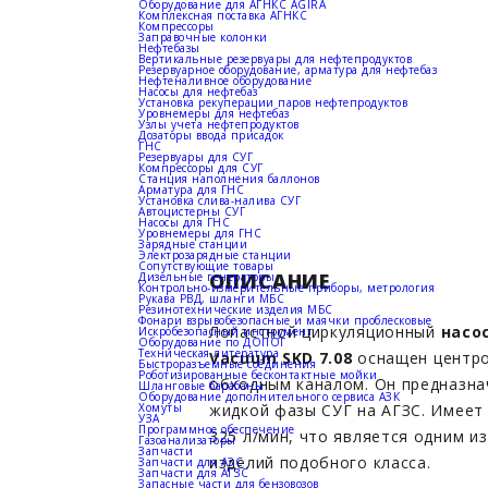
Оборудование для АГНКС AGIRA
Комплексная поставка АГНКС
Компрессоры
Заправочные колонки
Нефтебазы
Вертикальные резервуары для нефтепродуктов
Резервуарное оборудование, арматура для нефтебаз
Нефтеналивное оборудование
Насосы для нефтебаз
Установка рекуперации паров нефтепродуктов
Уровнемеры для нефтебаз
Узлы учета нефтепродуктов
Дозаторы ввода присадок
ГНС
Резервуары для СУГ
Компрессоры для СУГ
Станция наполнения баллонов
Арматура для ГНС
Установка слива-налива СУГ
Автоцистерны СУГ
Насосы для ГНС
Уровнемеры для ГНС
Зарядные станции
Электрозарядные станции
Сопутствующие товары
ОПИСАНИЕ
Дизельные генераторы
Контрольно-измерительные приборы, метрология
Рукава РВД, шланги МБС
Резинотехнические изделия МБС
Фонари взрывобезопасные и маячки проблесковые
Лопастной циркуляционный
насо
Искробезопасный инструмент
Оборудование по ДОПОГ
Техническая литература
Vacuum SKD 7.08
оснащен центр
Быстроразъемные соединения
Роботизированные бесконтактные мойки
обходным каналом. Он предназна
Шланговые барабаны
Оборудование дополнительного сервиса АЗК
Хомуты
жидкой фазы СУГ на АГЗС. Имеет
УЗА
Программное обеспечение
325 л/мин, что является одним и
Газоанализаторы
Запчасти
изделий подобного класса.
Запчасти для АЗС
Запчасти для АГЗС
Запасные части для бензовозов