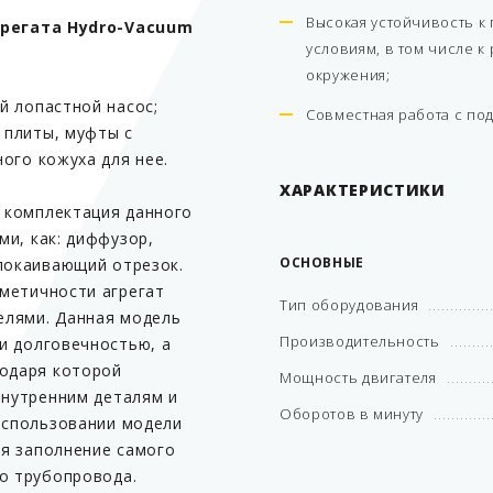
Высокая устойчивость 
грегата Hydro-Vacuum
условиям, в том числе к
окружения;
й лопастной насос;
Совместная работа с по
й плиты, муфты с
ого кожуха для нее.
ХАРАКТЕРИСТИКИ
 комплектация данного
и, как: диффузор,
ОСНОВНЫЕ
спокаивающий отрезок.
метичности агрегат
Тип оборудования
елями. Данная модель
Производительность
и долговечностью, а
годаря которой
Мощность двигателя
внутренним деталям и
Оборотов в минуту
 использовании модели
я заполнение самого
го трубопровода.