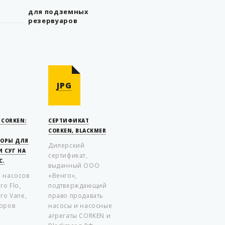
для подземных
резервуаров
JPG
CORKEN:
СЕРТИФИКАТ
CORKEN, BLACKMER
СОРЫ ДЛЯ
Дилерский
И СУГ НА
сертификат,
С.
выданный ООО
 насосов
«Венго»,
ro Flo,
подтверждающий
ro Vane,
право продавать
оров
насосы и насосные
агрегаты CORKEN и