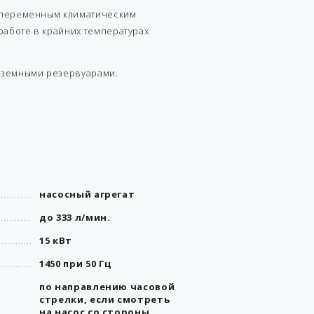
к переменным климатическим
 работе в крайних температурах
дземными резервуарами.
насосный агрегат
до 333 л/мин.
15 кВт
1450 при 50 Гц
по направлению часовой
стрелки, если смотреть
на насос со стороны