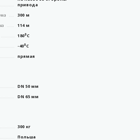
привода
ема
300 м
ма
114 м
0
180
С
0
-40
С
прямая
DN 50 мм
DN 65 мм
300 кг
Польша