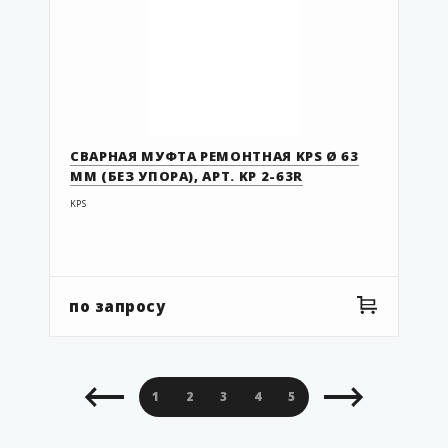
KP 2-90R
KP 3-54FC
KP 3-54FCL
KP 3-63FC
KP 3-63FCL
СВАРНАЯ МУФТА РЕМОНТНАЯ KPS Ø 63
KP 3-75/63SCEC
ММ (БЕЗ УПОРА), АРТ. KP 2-63R
KP 3-90FC
KPS
KP 3-90FCL
KP 4-54FC
KP 4-63FC
по запросу
KP 4-75/63SCEC
KP 4-90FC
KP 8-54FC02
1
2
3
4
5
6
7
8
9
KP 8-63FC02