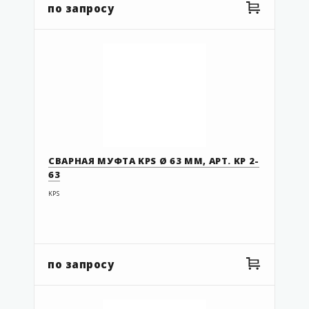
по запросу
G3-125-110
G4-063-050
G4-075-063
G4-110-090
G4-125-110
G8-063-050
G8-075-063
СВАРНАЯ МУФТА KPS Ø 63 ММ, АРТ. KP 2-
G8-110-090
63
KP 2-54
KPS
KP 2-54R
KP 2-63
KP 2-63R
по запросу
KP 2-75/63SC
KP 2-90