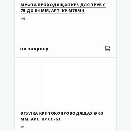
43 743 628
МУФТА ПРОХОДЯЩАЯ KPS ДЛЯ ТРУБ С
75 ДО 54 MM, АРТ. KP M75/54
43 997 115
KPS
49-075-063
49-110-090
49-110-090-TP
по запросу
49-125-110-TP
49.063.050
49.063.050 TP
49.075.063 TP
91.050
91.063
91.063.1
ВТУЛКА KPS ТОКОПРОВОДЯЩАЯ Ø 63
91.090
MM, АРТ. KP CC-63
91.110
KPS