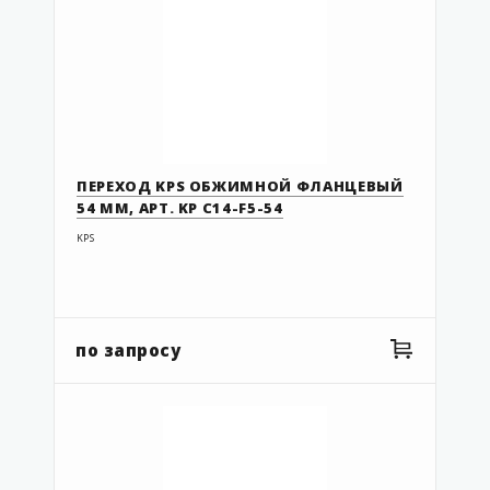
43 105 310
43 105 311
43 249 310
43 249 311
43 251 310
ПЕРЕХОД KPS ОБЖИМНОЙ ФЛАНЦЕВЫЙ
43 251 311
54 MM, АРТ. KP C14-F5-54
43 270 308
KPS
43 270 444
43 270 445
43 278 445
по запросу
43 279 444
43 279 445
43 281 310
43 281 311