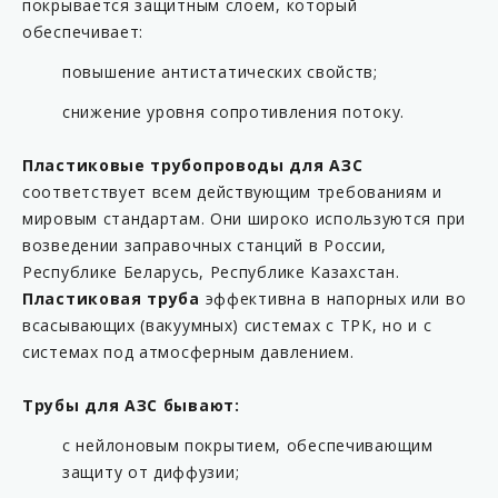
покрывается защитным слоем, который
KP C13-63FS-AB
обеспечивает:
KP C14-54M
повышение антистатических свойств;
KP C14-63/25M
снижение уровня сопротивления потоку.
KP C14-63/54M
KP C14-63M
Пластиковые трубопроводы для АЗС
соответствует всем действующим требованиям и
KP C14-63MS
мировым стандартам. Они широко используются при
KP C14-90M
возведении заправочных станций в России,
KP C14-F5-54
Республике Беларусь, Республике Казахстан.
Пластиковая труба
эффективна в напорных или во
KP C14-F5-63
всасывающих (вакуумных) системах с ТРК, но и с
KP C14-F5-90
системах под атмосферным давлением.
KP C14-F54M
Трубы для АЗС бывают:
KP C14-F63/54M
KP C14-F63M
с нейлоновым покрытием, обеспечивающим
защиту от диффузии;
KP C15-63FS-AB