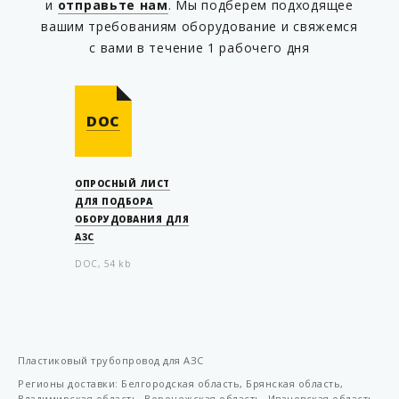
и
отправьте нам
. Мы подберем подходящее
KP T75/63SC2B
вашим требованиям оборудование и свяжемся
KP T75/63SC2B-L
с вами в течение 1 рабочего дня
KP T90022
KP T90023
DOC
KP TM75/63SC03
KP TM75/63SC04
KP TM75/63SC04-L
ОПРОСНЫЙ ЛИСТ
ДЛЯ ПОДБОРА
KP TM75/63SC2A
ОБОРУДОВАНИЯ ДЛЯ
АЗС
KP TM75/63SC2A-L
DOC, 54 kb
KP TM75/63SC2B
KP TM75/63SC2B-L
KP W6-54
KP W6-63
Пластиковый трубопровод для АЗС
KP W6-90
Регионы доставки: Белгородская область, Брянская область,
Владимирская область, Воронежская область, Ивановская область,