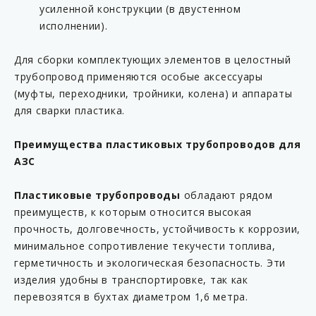
усиленной конструкции (в двустенном
KP C15-63MS-AB
исполнении).
KP C16-54F
KP C16-54M
Для сборки комплектующих элементов в целостный
трубопровод применяются особые аксессуары
KP C16-63F
(муфты, переходники, тройники, колена) и аппараты
KP C16-63FL
для сварки пластика.
KP C16-63M
Преимущества пластиковых трубопроводов для
KP C16-63ML
АЗС
KP C16-90F
KP C16-90M
Пластиковые трубопроводы
обладают рядом
преимуществ, к которым относится высокая
KP C17-54F
прочность, долговечность, устойчивость к коррозии,
KP C17-54M
минимальное сопротивление текучести топлива,
KP C17-63F
герметичность и экологическая безопасность. Эти
изделия удобны в транспортировке, так как
KP C17-63FL
перевозятся в бухтах диаметром 1,6 метра.
KP C17-63M