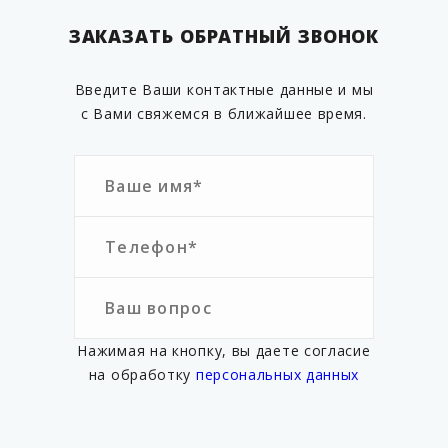
VGCHRS-02.63
ЗАКАЗАТЬ ОБРАТНЫЙ ЗВОНОК
VGCHRS-02.65-54
VGCHRS-02.75-63
Введите Ваши контактные данные и мы
VGCHRS-02.90
с Вами свяжемся в ближайшее время.
VGCHRS-02.110
VGCHRS-02.110-90
VGCHRS-02.125-110
VGCHRS-03-050-EIF
VGCHRS-03-063-EIF
VGCHRS-03-065-054-EIF
VGCHRS-03-075-063-EIF
Нажимая на кнопку, вы даете согласие
VGCHRS-03-090-EIF
на обработку
персональных данных
VGCHRS-03-110-90-EIF
VGCHRS-03-110-EIF