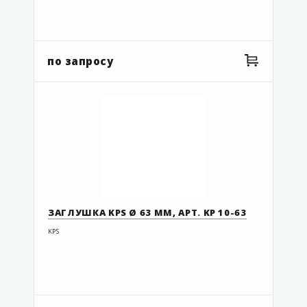
92.050
92.050 UF
92.063
по запросу
92.063 UF
92.063.1
92.090
92.110
43248311
43278444
EF1
ЗАГЛУШКА KPS Ø 63 ММ, АРТ. KP 10-63
FEB-400-F
KPS
G3-063-050
G3-075-063
G3-110-090