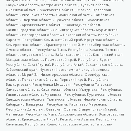
LDT 60
Калужская область, Костромская область, Курская область,
Липецкая область, Московская область, Москва, Орловская
PS3
область, Рязанская область, Смоленская область, Тамбовская
область, Тверская область, Тульская область, Ярославская
PS6
область, Архангельская область, Вологодская область,
Калининградская область, Ленинградская область, Мурманская
VGCHRS-00-050
область, Новгородская область, Псковская область, Республика
Карелия, Республика Коми, Алтайский край, Иркутская область,
VGCHRS-00-063
Кемеровская область, Красноярский край, Новосибирская область,
Омская область, Республика Тыва, Республика Хакасия, Томская
VGCHRS-00-090
область, Амурская область, Забайкальский край, Камчатский край,
Магаданская область, Приморский край, Республика Бурятия,
VGCHRS-00-110
Республика Саха (Якутия), Республика Алтай, Сахалинская область,
VGCHRS-001-050-100
Хабаровский край, Чукотский автономный округ, Кировская
область, Марий Эл, Нижегородская область, Оренбургская
VGCHRS-001-063-100
область, Пензенская область, Пермский край, Республика
Башкортостан, Республика Мордовия, Республика Татарстан,
VGCHRS-001-090-006
Самарская область, Саратовская область, Удмуртская Республика,
Ульяновская область, Чувашская Республика, Курганская область,
VGCHRS-001-110-006
Свердловская область, Тюменская область, Челябинская область,
Кабардино-Балкарская Республика, Карачаево-Черкесия,
VGCHRS-001-110-090-006
Республика Дагестан , Северная Осетия, Ставропольский край,
Чеченская Республика, Чита, Астраханская область, Волгоградская
VGCHRS-001-125-110-006
область, Краснодарский край, Республика Адыгея, Республика
Калмыкия, Республика Крым, Ростовская область, Татарстан
VGCHRS-02.50/02-50-L