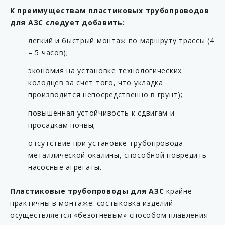
KP C17-63ML
К преимуществам пластиковых трубопроводов
для АЗС следует добавить:
KP C17-90F
KP C17-90M
легкий и быстрый монтаж по маршруту трассы (4
– 5 часов);
KP C20-54
экономия на установке технологических
KP C20-63
колодцев за счет того, что укладка
KP C20-63L
производится непосредственно в грунт);
KP C20-90
повышенная устойчивость к сдвигам и
KP CC-54
просадкам почвы;
KP CC-63
отсутствие при установке трубопровода
KP CC-90
металлической окалины, способной повредить
насосные агрегаты.
KP F16-54FF
KP F16-54MF
Пластиковые трубопроводы для АЗС
крайне
KP F16-54MM
практичны в монтаже: состыковка изделий
осуществляется «безогневым» способом плавления
KP F16-63FF