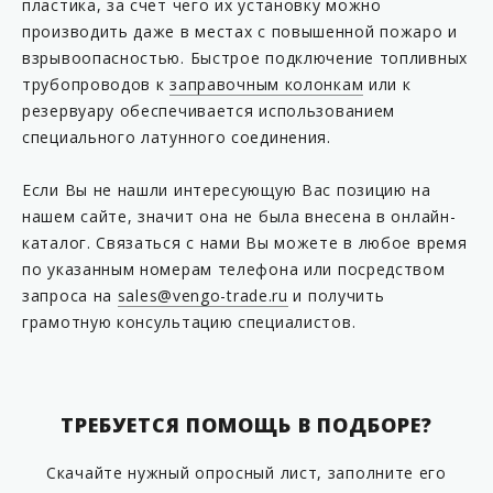
пластика, за счет чего их установку можно
KP F16-63MF
производить даже в местах с повышенной пожаро и
KP F16-63MM
взрывоопасностью. Быстрое подключение топливных
трубопроводов к
заправочным колонкам
или к
KP F16-90FF
резервуару обеспечивается использованием
KP F16-90MF
специального латунного соединения.
KP F16-90MM
Если Вы не нашли интересующую Вас позицию на
KP M75/54
нашем сайте, значит она не была внесена в онлайн-
KP M160/90
каталог. Связаться с нами Вы можете в любое время
KP PV3-1500710
по указанным номерам телефона или посредством
запроса на
sales@vengo-trade.ru
и получить
KP T75/63B
грамотную консультацию специалистов.
KP T75/63B-L
KP T75/63SC04
KP T75/63SC04-L
ТРЕБУЕТСЯ ПОМОЩЬ В ПОДБОРЕ?
KP T75/63SC2A
Скачайте нужный опросный лист, заполните его
KP T75/63SC2A-L