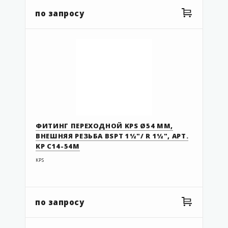
08.063 EIF
по запросу
08.90 EIF
08.110 EIF
09.063.050 EIF
09.090.063 EIF
09.110.90 EIF
11.032UF
43 100 308
ФИТИНГ ПЕРЕХОДНОЙ KPS Ø54 ММ,
ВНЕШНЯЯ РЕЗЬБА BSPT 1½"/ R 1½", АРТ.
43 100 310
KP C14-54M
43 100 311
KPS
43 104 308
43 104 310
по запросу
43 104 311
43 105 308