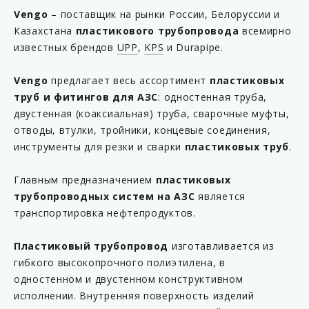
KP 8-75/63SCEC02
Vengo
– поставщик на рынки России, Белоруссии и
Казахстана
пластикового трубопровода
всемирно
KP 10-63
известных брендов
UPP
,
KPS
и Durapipe.
KP 10-90
KP 23-63EC
Vengo
предлагает весь ассортимент
пластиковых
труб и фитингов для АЗС
: одностенная труба,
KP 23-90C
двустенная (коаксиальная) труба, сварочные муфты,
KP 24-63C
отводы, втулки, тройники, концевые соединения,
KP 24-90C
инструменты для резки и сварки
пластиковых труб
.
KP 54EC100
Главным предназначением
пластиковых
KP 63EC85
трубопроводных систем на АЗС
является
KP 75/63SCEC60
транспортировка нефтепродуктов.
KP 75EL100
Пластиковый трубопровод
изготавливается из
KP 90EC6
гибкого высокопрочного полиэтилена, в
KP 108B
одностенном и двустенном конструктивном
исполнении. Внутренняя поверхность изделий
KP 567-63S-AB