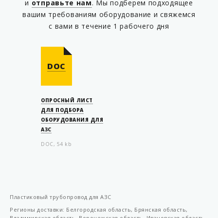
и
отправьте нам
. Мы подберем подходящее
KP T75/63SC2B
вашим требованиям оборудование и свяжемся
KP T75/63SC2B-L
с вами в течение 1 рабочего дня
KP T90022
KP T90023
DOC
KP TM75/63SC03
KP TM75/63SC04
KP TM75/63SC04-L
ОПРОСНЫЙ ЛИСТ
ДЛЯ ПОДБОРА
KP TM75/63SC2A
ОБОРУДОВАНИЯ ДЛЯ
АЗС
KP TM75/63SC2A-L
DOC, 54 kb
KP TM75/63SC2B
KP TM75/63SC2B-L
KP W6-54
KP W6-63
Пластиковый трубопровод для АЗС
KP W6-90
Регионы доставки: Белгородская область, Брянская область,
Владимирская область, Воронежская область, Ивановская область,