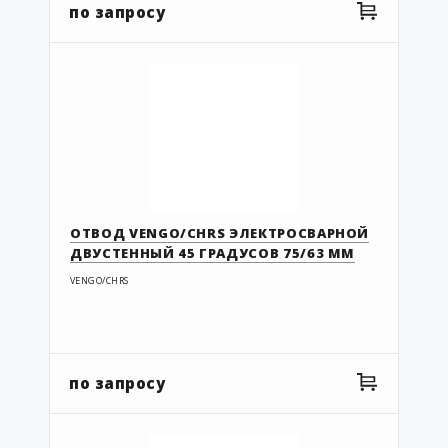
по запросу
G3-125-110
G4-063-050
G4-075-063
G4-110-090
G4-125-110
G8-063-050
G8-075-063
ОТВОД VENGO/CHRS ЭЛЕКТРОСВАРНОЙ
G8-110-090
ДВУСТЕННЫЙ 45 ГРАДУСОВ 75/63 ММ
KP 2-54
VENGO/CHRS
KP 2-54R
KP 2-63
KP 2-63R
по запросу
KP 2-75/63SC
KP 2-90