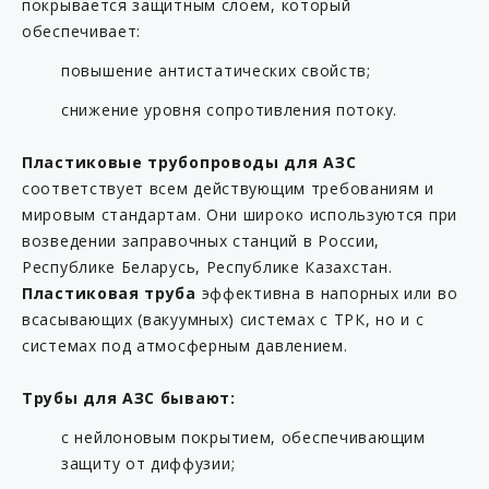
покрывается защитным слоем, который
KP C13-63FS-AB
обеспечивает:
KP C14-54M
повышение антистатических свойств;
KP C14-63/25M
снижение уровня сопротивления потоку.
KP C14-63/54M
KP C14-63M
Пластиковые трубопроводы для АЗС
соответствует всем действующим требованиям и
KP C14-63MS
мировым стандартам. Они широко используются при
KP C14-90M
возведении заправочных станций в России,
KP C14-F5-54
Республике Беларусь, Республике Казахстан.
Пластиковая труба
эффективна в напорных или во
KP C14-F5-63
всасывающих (вакуумных) системах с ТРК, но и с
KP C14-F5-90
системах под атмосферным давлением.
KP C14-F54M
Трубы для АЗС бывают:
KP C14-F63/54M
KP C14-F63M
с нейлоновым покрытием, обеспечивающим
защиту от диффузии;
KP C15-63FS-AB