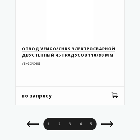
KP 2-90R
KP 3-54FC
KP 3-54FCL
KP 3-63FC
KP 3-63FCL
ОТВОД VENGO/CHRS ЭЛЕКТРОСВАРНОЙ
KP 3-75/63SCEC
ДВУСТЕННЫЙ 45 ГРАДУСОВ 110/90 ММ
KP 3-90FC
VENGO/CHRS
KP 3-90FCL
KP 4-54FC
KP 4-63FC
по запросу
KP 4-75/63SCEC
KP 4-90FC
KP 8-54FC02
1
2
3
4
5
6
7
8
9
KP 8-63FC02