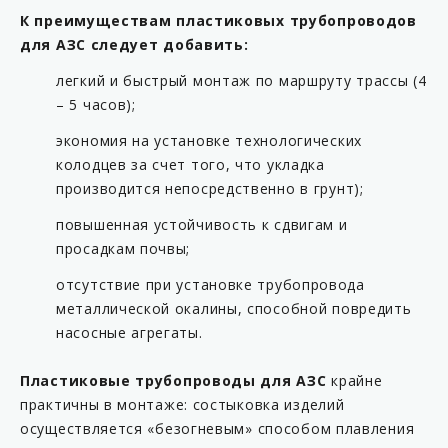
KP C17-63ML
К преимуществам пластиковых трубопроводов
для АЗС следует добавить:
KP C17-90F
KP C17-90M
легкий и быстрый монтаж по маршруту трассы (4
– 5 часов);
KP C20-54
экономия на установке технологических
KP C20-63
колодцев за счет того, что укладка
KP C20-63L
производится непосредственно в грунт);
KP C20-90
повышенная устойчивость к сдвигам и
KP CC-54
просадкам почвы;
KP CC-63
отсутствие при установке трубопровода
KP CC-90
металлической окалины, способной повредить
насосные агрегаты.
KP F16-54FF
KP F16-54MF
Пластиковые трубопроводы для АЗС
крайне
KP F16-54MM
практичны в монтаже: состыковка изделий
осуществляется «безогневым» способом плавления
KP F16-63FF