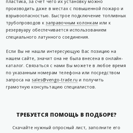
пластика, за счет чего их установку можно
KP F16-63MF
производить даже в местах с повышенной пожаро и
KP F16-63MM
взрывоопасностью. Быстрое подключение топливных
трубопроводов к
заправочным колонкам
или к
KP F16-90FF
резервуару обеспечивается использованием
KP F16-90MF
специального латунного соединения.
KP F16-90MM
Если Вы не нашли интересующую Вас позицию на
KP M75/54
нашем сайте, значит она не была внесена в онлайн-
KP M160/90
каталог. Связаться с нами Вы можете в любое время
KP PV3-1500710
по указанным номерам телефона или посредством
запроса на
sales@vengo-trade.ru
и получить
KP T75/63B
грамотную консультацию специалистов.
KP T75/63B-L
KP T75/63SC04
KP T75/63SC04-L
ТРЕБУЕТСЯ ПОМОЩЬ В ПОДБОРЕ?
KP T75/63SC2A
Скачайте нужный опросный лист, заполните его
KP T75/63SC2A-L