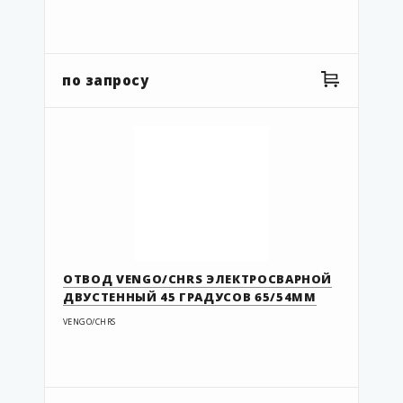
92.050
92.050 UF
92.063
по запросу
92.063 UF
92.063.1
92.090
92.110
43248311
43278444
EF1
ОТВОД VENGO/CHRS ЭЛЕКТРОСВАРНОЙ
ДВУСТЕННЫЙ 45 ГРАДУСОВ 65/54ММ
FEB-400-F
VENGO/CHRS
G3-063-050
G3-075-063
G3-110-090