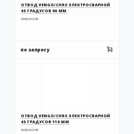
43 743 628
ОТВОД VENGO/CHRS ЭЛЕКТРОСВАРНОЙ
45 ГРАДУСОВ 90 ММ
43 997 115
VENGO/CHRS
49-075-063
49-110-090
49-110-090-TP
по запросу
49-125-110-TP
49.063.050
49.063.050 TP
49.075.063 TP
91.050
91.063
91.063.1
ОТВОД VENGO/CHRS ЭЛЕКТРОСВАРНОЙ
91.090
45 ГРАДУСОВ 110 ММ
91.110
VENGO/CHRS