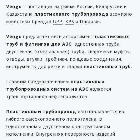
KP 8-75/63SCEC02
Vengo
– поставщик на рынки России, Белоруссии и
Казахстана
пластикового трубопровода
всемирно
KP 10-63
известных брендов
UPP
,
KPS
и Durapipe.
KP 10-90
KP 23-63EC
Vengo
предлагает весь ассортимент
пластиковых
труб и фитингов для АЗС
: одностенная труба,
KP 23-90C
двустенная (коаксиальная) труба, сварочные муфты,
KP 24-63C
отводы, втулки, тройники, концевые соединения,
KP 24-90C
инструменты для резки и сварки
пластиковых труб
.
KP 54EC100
Главным предназначением
пластиковых
KP 63EC85
трубопроводных систем на АЗС
является
KP 75/63SCEC60
транспортировка нефтепродуктов.
KP 75EL100
Пластиковый трубопровод
изготавливается из
KP 90EC6
гибкого высокопрочного полиэтилена, в
KP 108B
одностенном и двустенном конструктивном
исполнении. Внутренняя поверхность изделий
KP 567-63S-AB