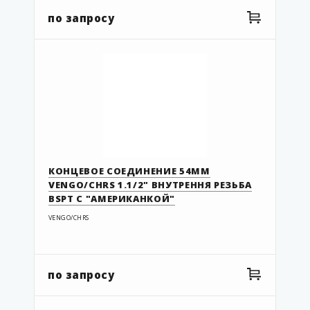
08.063 EIF
по запросу
08.90 EIF
08.110 EIF
09.063.050 EIF
09.090.063 EIF
09.110.90 EIF
11.032UF
43 100 308
КОНЦЕВОЕ СОЕДИНЕНИЕ 54ММ
VENGO/CHRS 1.1/2" ВНУТРЕННЯ РЕЗЬБА
43 100 310
BSPT С "АМЕРИКАНКОЙ"
43 100 311
VENGO/CHRS
43 104 308
43 104 310
по запросу
43 104 311
43 105 308