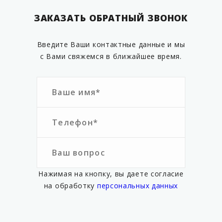
VGCHRS-02.63
ЗАКАЗАТЬ ОБРАТНЫЙ ЗВОНОК
VGCHRS-02.65-54
VGCHRS-02.75-63
Введите Ваши контактные данные и мы
VGCHRS-02.90
с Вами свяжемся в ближайшее время.
VGCHRS-02.110
VGCHRS-02.110-90
VGCHRS-02.125-110
VGCHRS-03-050-EIF
VGCHRS-03-063-EIF
VGCHRS-03-065-054-EIF
VGCHRS-03-075-063-EIF
Нажимая на кнопку, вы даете согласие
VGCHRS-03-090-EIF
на обработку
персональных данных
VGCHRS-03-110-90-EIF
VGCHRS-03-110-EIF