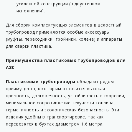
усиленной конструкции (в двустенном
KP C15-63MS-AB
исполнении).
KP C16-54F
KP C16-54M
Для сборки комплектующих элементов в целостный
трубопровод применяются особые аксессуары
KP C16-63F
(муфты, переходники, тройники, колена) и аппараты
KP C16-63FL
для сварки пластика.
KP C16-63M
Преимущества пластиковых трубопроводов для
KP C16-63ML
АЗС
KP C16-90F
KP C16-90M
Пластиковые трубопроводы
обладают рядом
преимуществ, к которым относится высокая
KP C17-54F
прочность, долговечность, устойчивость к коррозии,
KP C17-54M
минимальное сопротивление текучести топлива,
KP C17-63F
герметичность и экологическая безопасность. Эти
изделия удобны в транспортировке, так как
KP C17-63FL
перевозятся в бухтах диаметром 1,6 метра.
KP C17-63M