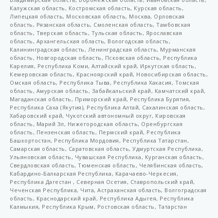
LDT 60
Калужская область, Костромская область, Курская область,
Липецкая область, Московская область, Москва, Орловская
PS3
область, Рязанская область, Смоленская область, Тамбовская
область, Тверская область, Тульская область, Ярославская
PS6
область, Архангельская область, Вологодская область,
Калининградская область, Ленинградская область, Мурманская
VGCHRS-00-050
область, Новгородская область, Псковская область, Республика
Карелия, Республика Коми, Алтайский край, Иркутская область,
VGCHRS-00-063
Кемеровская область, Красноярский край, Новосибирская область,
Омская область, Республика Тыва, Республика Хакасия, Томская
VGCHRS-00-090
область, Амурская область, Забайкальский край, Камчатский край,
Магаданская область, Приморский край, Республика Бурятия,
VGCHRS-00-110
Республика Саха (Якутия), Республика Алтай, Сахалинская область,
VGCHRS-001-050-100
Хабаровский край, Чукотский автономный округ, Кировская
область, Марий Эл, Нижегородская область, Оренбургская
VGCHRS-001-063-100
область, Пензенская область, Пермский край, Республика
Башкортостан, Республика Мордовия, Республика Татарстан,
VGCHRS-001-090-006
Самарская область, Саратовская область, Удмуртская Республика,
Ульяновская область, Чувашская Республика, Курганская область,
VGCHRS-001-110-006
Свердловская область, Тюменская область, Челябинская область,
Кабардино-Балкарская Республика, Карачаево-Черкесия,
VGCHRS-001-110-090-006
Республика Дагестан , Северная Осетия, Ставропольский край,
Чеченская Республика, Чита, Астраханская область, Волгоградская
VGCHRS-001-125-110-006
область, Краснодарский край, Республика Адыгея, Республика
Калмыкия, Республика Крым, Ростовская область, Татарстан
VGCHRS-02.50/02-50-L