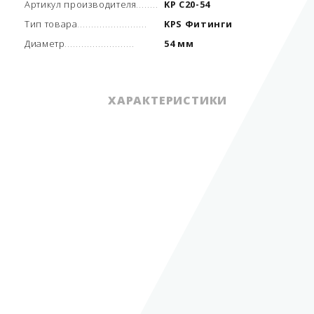
Артикул производителя
KP C20-54
Тип товара
KPS Фитинги
Диаметр
54 мм
ХАРАКТЕРИСТИКИ
Единица измерения
шт.
Артикул производителя
KP C20-54
Вид трубопровода
одностенный
Тип товара
KPS Фитинги
Диаметр
54 мм