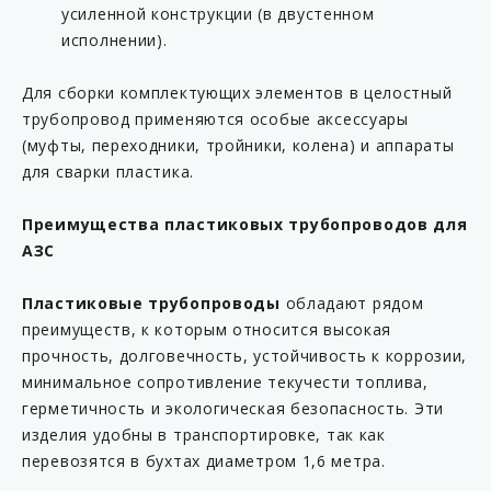
усиленной конструкции (в двустенном
KP C15-63MS-AB
исполнении).
KP C16-54F
KP C16-54M
Для сборки комплектующих элементов в целостный
трубопровод применяются особые аксессуары
KP C16-63F
(муфты, переходники, тройники, колена) и аппараты
KP C16-63FL
для сварки пластика.
KP C16-63M
Преимущества пластиковых трубопроводов для
KP C16-63ML
АЗС
KP C16-90F
KP C16-90M
Пластиковые трубопроводы
обладают рядом
преимуществ, к которым относится высокая
KP C17-54F
прочность, долговечность, устойчивость к коррозии,
KP C17-54M
минимальное сопротивление текучести топлива,
KP C17-63F
герметичность и экологическая безопасность. Эти
изделия удобны в транспортировке, так как
KP C17-63FL
перевозятся в бухтах диаметром 1,6 метра.
KP C17-63M