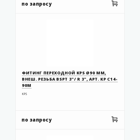
по запросу
G3-125-110
G4-063-050
G4-075-063
G4-110-090
G4-125-110
G8-063-050
G8-075-063
ФИТИНГ ПЕРЕХОДНОЙ KPS Ø90 ММ,
G8-110-090
ВНЕШ. РЕЗЬБА BSPT 3"/ R 3", АРТ. KP C14-
KP 2-54
90M
KP 2-54R
KPS
KP 2-63
KP 2-63R
по запросу
KP 2-75/63SC
KP 2-90