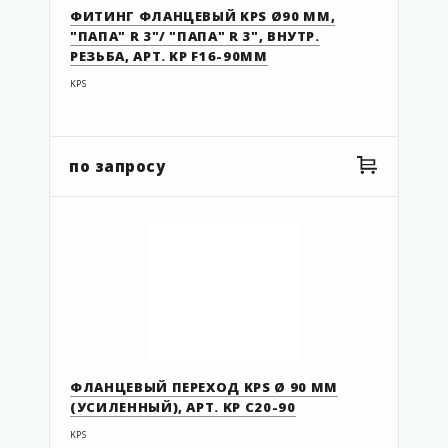
43 743 628
ФИТИНГ ФЛАНЦЕВЫЙ KPS Ø90 ММ,
"ПАПА" R 3"/ "ПАПА" R 3", ВНУТР.
43 997 115
РЕЗЬБА, АРТ. KP F16-90MM
49-075-063
KPS
49-110-090
49-110-090-TP
по запросу
49-125-110-TP
49.063.050
49.063.050 TP
49.075.063 TP
91.050
91.063
91.063.1
ФЛАНЦЕВЫЙ ПЕРЕХОД KPS Ø 90 ММ
91.090
(УСИЛЕННЫЙ), АРТ. KP C20-90
91.110
KPS