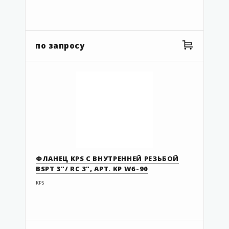
92.050
92.050 UF
92.063
по запросу
92.063 UF
92.063.1
92.090
92.110
43248311
43278444
EF1
ФЛАНЕЦ KPS С ВНУТРЕННЕЙ РЕЗЬБОЙ
BSPT 3"/ RC 3", АРТ. KP W6-90
FEB-400-F
KPS
G3-063-050
G3-075-063
G3-110-090