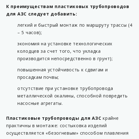
KP C17-63ML
К преимуществам пластиковых трубопроводов
для АЗС следует добавить:
KP C17-90F
KP C17-90M
легкий и быстрый монтаж по маршруту трассы (4
– 5 часов);
KP C20-54
экономия на установке технологических
KP C20-63
колодцев за счет того, что укладка
KP C20-63L
производится непосредственно в грунт);
KP C20-90
повышенная устойчивость к сдвигам и
KP CC-54
просадкам почвы;
KP CC-63
отсутствие при установке трубопровода
KP CC-90
металлической окалины, способной повредить
насосные агрегаты.
KP F16-54FF
KP F16-54MF
Пластиковые трубопроводы для АЗС
крайне
KP F16-54MM
практичны в монтаже: состыковка изделий
осуществляется «безогневым» способом плавления
KP F16-63FF