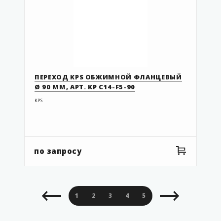
KP 2-90R
KP 3-54FC
KP 3-54FCL
KP 3-63FC
KP 3-63FCL
ПЕРЕХОД KPS ОБЖИМНОЙ ФЛАНЦЕВЫЙ
KP 3-75/63SCEC
Ø 90 ММ, АРТ. KP C14-F5-90
KP 3-90FC
KPS
KP 3-90FCL
KP 4-54FC
KP 4-63FC
по запросу
KP 4-75/63SCEC
KP 4-90FC
KP 8-54FC02
1
2
3
4
5
6
7
8
9
KP 8-63FC02