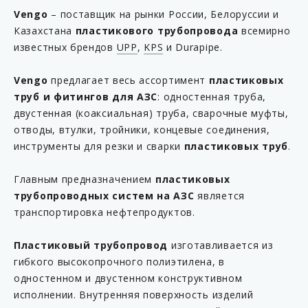
KP 8-75/63SCEC02
Vengo
– поставщик на рынки России, Белоруссии и
Казахстана
пластикового трубопровода
всемирно
KP 10-63
известных брендов
UPP
,
KPS
и Durapipe.
KP 10-90
KP 23-63EC
Vengo
предлагает весь ассортимент
пластиковых
труб и фитингов для АЗС
: одностенная труба,
KP 23-90C
двустенная (коаксиальная) труба, сварочные муфты,
KP 24-63C
отводы, втулки, тройники, концевые соединения,
KP 24-90C
инструменты для резки и сварки
пластиковых труб
.
KP 54EC100
Главным предназначением
пластиковых
KP 63EC85
трубопроводных систем на АЗС
является
KP 75/63SCEC60
транспортировка нефтепродуктов.
KP 75EL100
Пластиковый трубопровод
изготавливается из
KP 90EC6
гибкого высокопрочного полиэтилена, в
KP 108B
одностенном и двустенном конструктивном
исполнении. Внутренняя поверхность изделий
KP 567-63S-AB