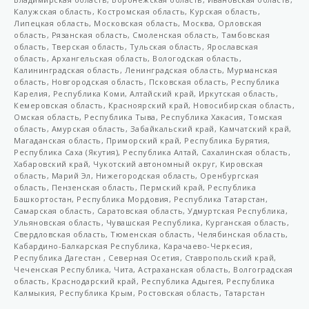
LDT 60
Калужская область, Костромская область, Курская область,
Липецкая область, Московская область, Москва, Орловская
PS3
область, Рязанская область, Смоленская область, Тамбовская
область, Тверская область, Тульская область, Ярославская
PS6
область, Архангельская область, Вологодская область,
Калининградская область, Ленинградская область, Мурманская
VGCHRS-00-050
область, Новгородская область, Псковская область, Республика
Карелия, Республика Коми, Алтайский край, Иркутская область,
VGCHRS-00-063
Кемеровская область, Красноярский край, Новосибирская область,
Омская область, Республика Тыва, Республика Хакасия, Томская
VGCHRS-00-090
область, Амурская область, Забайкальский край, Камчатский край,
Магаданская область, Приморский край, Республика Бурятия,
VGCHRS-00-110
Республика Саха (Якутия), Республика Алтай, Сахалинская область,
VGCHRS-001-050-100
Хабаровский край, Чукотский автономный округ, Кировская
область, Марий Эл, Нижегородская область, Оренбургская
VGCHRS-001-063-100
область, Пензенская область, Пермский край, Республика
Башкортостан, Республика Мордовия, Республика Татарстан,
VGCHRS-001-090-006
Самарская область, Саратовская область, Удмуртская Республика,
Ульяновская область, Чувашская Республика, Курганская область,
VGCHRS-001-110-006
Свердловская область, Тюменская область, Челябинская область,
Кабардино-Балкарская Республика, Карачаево-Черкесия,
VGCHRS-001-110-090-006
Республика Дагестан , Северная Осетия, Ставропольский край,
Чеченская Республика, Чита, Астраханская область, Волгоградская
VGCHRS-001-125-110-006
область, Краснодарский край, Республика Адыгея, Республика
Калмыкия, Республика Крым, Ростовская область, Татарстан
VGCHRS-02.50/02-50-L