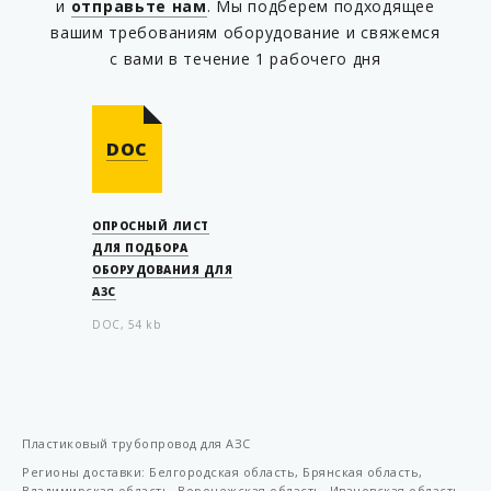
и
отправьте нам
. Мы подберем подходящее
KP T75/63SC2B
вашим требованиям оборудование и свяжемся
KP T75/63SC2B-L
с вами в течение 1 рабочего дня
KP T90022
KP T90023
DOC
KP TM75/63SC03
KP TM75/63SC04
KP TM75/63SC04-L
ОПРОСНЫЙ ЛИСТ
ДЛЯ ПОДБОРА
KP TM75/63SC2A
ОБОРУДОВАНИЯ ДЛЯ
АЗС
KP TM75/63SC2A-L
DOC, 54 kb
KP TM75/63SC2B
KP TM75/63SC2B-L
KP W6-54
KP W6-63
Пластиковый трубопровод для АЗС
KP W6-90
Регионы доставки: Белгородская область, Брянская область,
Владимирская область, Воронежская область, Ивановская область,