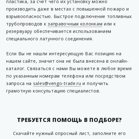
пластика, за счет чего их установку можно
KP F16-63MF
производить даже в местах с повышенной пожаро и
KP F16-63MM
взрывоопасностью. Быстрое подключение топливных
трубопроводов к
заправочным колонкам
или к
KP F16-90FF
резервуару обеспечивается использованием
KP F16-90MF
специального латунного соединения.
KP F16-90MM
Если Вы не нашли интересующую Вас позицию на
KP M75/54
нашем сайте, значит она не была внесена в онлайн-
KP M160/90
каталог. Связаться с нами Вы можете в любое время
KP PV3-1500710
по указанным номерам телефона или посредством
запроса на
sales@vengo-trade.ru
и получить
KP T75/63B
грамотную консультацию специалистов.
KP T75/63B-L
KP T75/63SC04
KP T75/63SC04-L
ТРЕБУЕТСЯ ПОМОЩЬ В ПОДБОРЕ?
KP T75/63SC2A
Скачайте нужный опросный лист, заполните его
KP T75/63SC2A-L