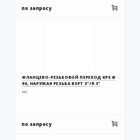
08.063 EIF
по запросу
08.90 EIF
08.110 EIF
09.063.050 EIF
09.090.063 EIF
09.110.90 EIF
11.032UF
43 100 308
ФЛАНЦЕВО-РЕЗЬБОВОЙ ПЕРЕХОД KPS Ø
90, НАРУЖАЯ РЕЗЬБА BSPT 3"/R 3"
43 100 310
KPS
43 100 311
43 104 308
43 104 310
по запросу
43 104 311
43 105 308