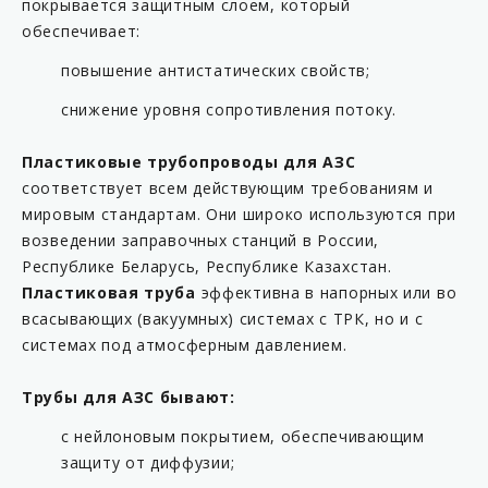
покрывается защитным слоем, который
KP C13-63FS-AB
обеспечивает:
KP C14-54M
повышение антистатических свойств;
KP C14-63/25M
снижение уровня сопротивления потоку.
KP C14-63/54M
KP C14-63M
Пластиковые трубопроводы для АЗС
соответствует всем действующим требованиям и
KP C14-63MS
мировым стандартам. Они широко используются при
KP C14-90M
возведении заправочных станций в России,
KP C14-F5-54
Республике Беларусь, Республике Казахстан.
Пластиковая труба
эффективна в напорных или во
KP C14-F5-63
всасывающих (вакуумных) системах с ТРК, но и с
KP C14-F5-90
системах под атмосферным давлением.
KP C14-F54M
Трубы для АЗС бывают:
KP C14-F63/54M
KP C14-F63M
с нейлоновым покрытием, обеспечивающим
защиту от диффузии;
KP C15-63FS-AB