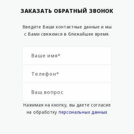
VGCHRS-02.63
ЗАКАЗАТЬ ОБРАТНЫЙ ЗВОНОК
VGCHRS-02.65-54
VGCHRS-02.75-63
Введите Ваши контактные данные и мы
VGCHRS-02.90
с Вами свяжемся в ближайшее время.
VGCHRS-02.110
VGCHRS-02.110-90
VGCHRS-02.125-110
VGCHRS-03-050-EIF
VGCHRS-03-063-EIF
VGCHRS-03-065-054-EIF
VGCHRS-03-075-063-EIF
Нажимая на кнопку, вы даете согласие
VGCHRS-03-090-EIF
на обработку
персональных данных
VGCHRS-03-110-90-EIF
VGCHRS-03-110-EIF