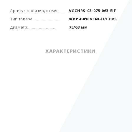
Артикул производителя
VGCHRS-03-075-063-EIF
Тип товара
Фитинги VENGO/CHRS
Диаметр
75/63 мм
ХАРАКТЕРИСТИКИ
Единица измерения
шт
Артикул производителя
VGCHRS-03-075-063-EIF
Вид трубопровода
двустенный
Тип товара
Фитинги VENGO/CHRS
Диаметр
75/63 мм