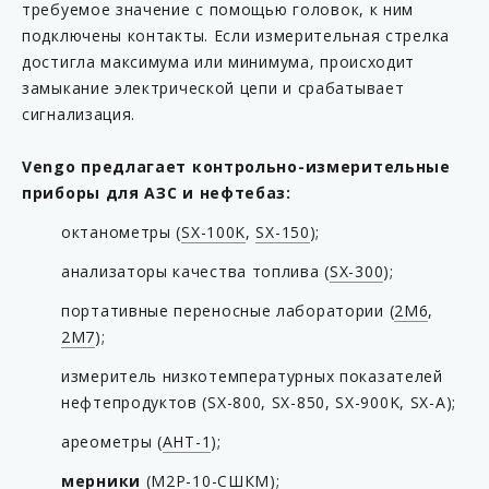
требуемое значение с помощью головок, к ним
подключены контакты. Если измерительная стрелка
достигла максимума или минимума, происходит
замыкание электрической цепи и срабатывает
сигнализация.
Vengo предлагает контрольно-измерительные
приборы для АЗС и нефтебаз:
октанометры (
SX-100K
,
SX-150
);
анализаторы качества топлива (
SX-300
);
портативные переносные лаборатории (
2М6
,
2М7
);
измеритель низкотемпературных показателей
нефтепродуктов (SX-800, SX-850, SX-900K, SX-A);
ареометры (
АНТ-1
);
мерники
(
М2Р-10-СШКМ
);