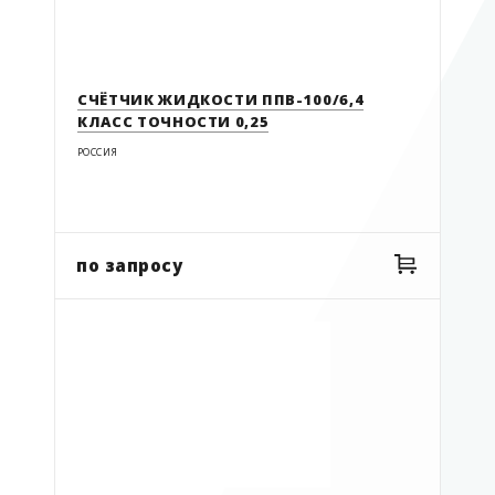
РОСМА
манометры
Россия
мерники
ТИМ
СЧЁТЧИК ЖИДКОСТИ ППВ-100/6,4
мерники СУГ
КЛАСС ТОЧНОСТИ 0,25
ТОП-СЕНС
метрошток
РОССИЯ
моновакууметры
октанометры
пасты
по запросу
пробоотборники
расходомеры СУГ
рулетки и метроштоки
сигнализаторы
цилиндры
циркометр