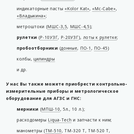
индикаторные пасты
«Kolor Kat»
,
«Mc-Cabe»
,
«Владыкина»
;
метроштоки (
МШС-3,5
,
МШС-4,5
);
рулетки
(
Р-10УЗГ
,
Р-20УЗГ
),
лоты к рулетке
;
пробоотборники
(
донные
,
ПО-1
,
ПО-45
)
колбы,
цилиндры
и др.
У нас Вы также можете приобрести контрольно-
измерительные приборы и метрологическое
оборудование для АГЗС и ГНС:
мерники
(
МПШ-10
, 5л., 10 л.);
расходомеры
Liqua-Tech
и запчасти к ним;
манометры (
ТМ-510
, ТМ-320 Т, ТМ-520 Т,