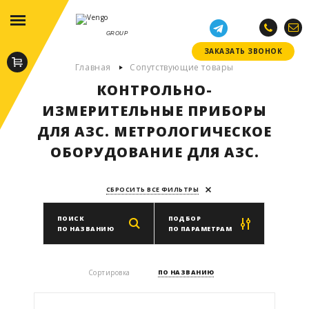
GROUP
ЗАКАЗАТЬ ЗВОНОК
ЗАКАЗАТЬ ЗВОНОК
Главная
Сопутствующие товары
КОНТРОЛЬНО-
ИЗМЕРИТЕЛЬНЫЕ ПРИБОРЫ
ДЛЯ АЗС. МЕТРОЛОГИЧЕСКОЕ
ОБОРУДОВАНИЕ ДЛЯ АЗС.
СБРОСИТЬ ВСЕ ФИЛЬТРЫ
ПОИСК
ПОДБОР
ПО НАЗВАНИЮ
ПО ПАРАМЕТРАМ
Производитель
Сортировка
ПО НАЗВАНИЮ
ВЫБРАТЬ ПРОИЗВОДИТЕЛЯ