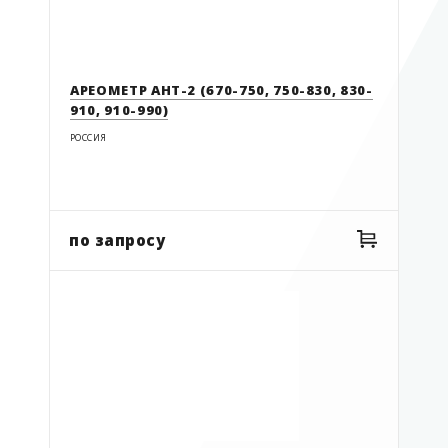
РОСМА
манометры
Россия
мерники
ТИМ
АРЕОМЕТР АНТ-2 (670-750, 750-830, 830-
мерники СУГ
910, 910-990)
ТОП-СЕНС
метрошток
РОССИЯ
моновакууметры
октанометры
пасты
по запросу
пробоотборники
расходомеры СУГ
рулетки и метроштоки
сигнализаторы
цилиндры
циркометр