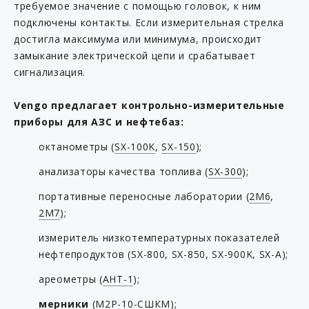
требуемое значение с помощью головок, к ним
подключены контакты. Если измерительная стрелка
достигла максимума или минимума, происходит
замыкание электрической цепи и срабатывает
сигнализация.
Vengo предлагает контрольно-измерительные
приборы для АЗС и нефтебаз:
октанометры (
SX-100K
,
SX-150
);
анализаторы качества топлива (
SX-300
);
портативные переносные лаборатории (
2М6
,
2М7
);
измеритель низкотемпературных показателей
нефтепродуктов (SX-800, SX-850, SX-900K, SX-A);
ареометры (
АНТ-1
);
мерники
(
М2Р-10-СШКМ
);