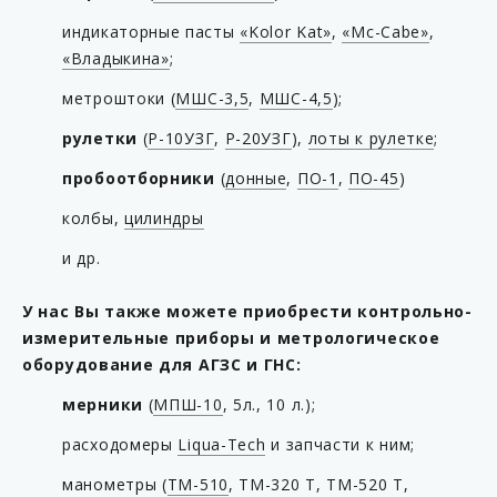
индикаторные пасты
«Kolor Kat»
,
«Mc-Cabe»
,
«Владыкина»
;
метроштоки (
МШС-3,5
,
МШС-4,5
);
рулетки
(
Р-10УЗГ
,
Р-20УЗГ
),
лоты к рулетке
;
пробоотборники
(
донные
,
ПО-1
,
ПО-45
)
колбы,
цилиндры
и др.
У нас Вы также можете приобрести контрольно-
измерительные приборы и метрологическое
оборудование для АГЗС и ГНС:
мерники
(
МПШ-10
, 5л., 10 л.);
расходомеры
Liqua-Tech
и запчасти к ним;
манометры (
ТМ-510
, ТМ-320 Т, ТМ-520 Т,