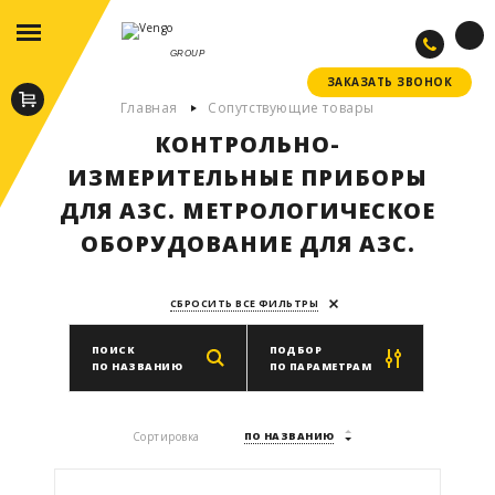
GROUP
ЗАКАЗАТЬ ЗВОНОК
ЗАКАЗАТЬ ЗВОНОК
Главная
Сопутствующие товары
КОНТРОЛЬНО-
ИЗМЕРИТЕЛЬНЫЕ ПРИБОРЫ
ДЛЯ АЗС. МЕТРОЛОГИЧЕСКОЕ
ОБОРУДОВАНИЕ ДЛЯ АЗС.
СБРОСИТЬ ВСЕ ФИЛЬТРЫ
ПОИСК
ПОДБОР
ПО НАЗВАНИЮ
ПО ПАРАМЕТРАМ
Производитель
Сортировка
ПО НАЗВАНИЮ
ВЫБРАТЬ ПРОИЗВОДИТЕЛЯ