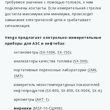
требуемое значение с помощью головок, к ним
подключены контакты. Если измерительная стрелка
достигла максимума или минимума, происходит
замыкание электрической цепи и срабатывает
сигнализация.
Vengo предлагает контрольно-измерительные
приборы для АЗС и нефтебаз:
октанометры (
SX-100K
,
SX-150
);
анализаторы качества топлива (
SX-300
);
портативные переносные лаборатории (
2М6
,
2М7
);
измеритель низкотемпературных показателей
нефтепродуктов (SX-800, SX-850, SX-900K, SX-A);
ареометры (
АНТ-1
);
мерники
(
М2Р-10-СШКМ
);