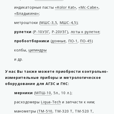
индикаторные пасты
«Kolor Kat»
,
«Mc-Cabe»
,
«Владыкина»
;
метроштоки (
МШС-3,5
,
МШС-4,5
);
рулетки
(
Р-10УЗГ
,
Р-20УЗГ
),
лоты к рулетке
;
пробоотборники
(
донные
,
ПО-1
,
ПО-45
)
колбы,
цилиндры
и др.
У нас Вы также можете приобрести контрольно-
измерительные приборы и метрологическое
оборудование для АГЗС и ГНС:
мерники
(
МПШ-10
, 5л., 10 л.);
расходомеры
Liqua-Tech
и запчасти к ним;
манометры (
ТМ-510
, ТМ-320 Т, ТМ-520 Т,