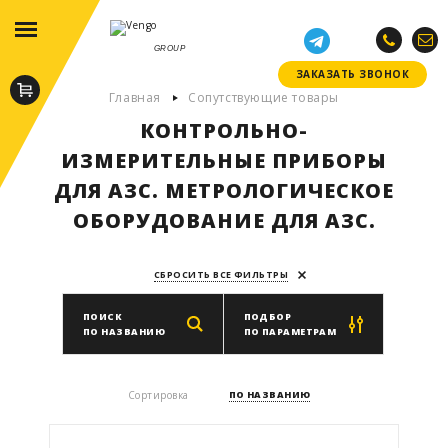
GROUP
ЗАКАЗАТЬ ЗВОНОК
ЗАКАЗАТЬ ЗВОНОК
Главная
Сопутствующие товары
КОНТРОЛЬНО-
ИЗМЕРИТЕЛЬНЫЕ ПРИБОРЫ
ДЛЯ АЗС. МЕТРОЛОГИЧЕСКОЕ
ОБОРУДОВАНИЕ ДЛЯ АЗС.
СБРОСИТЬ ВСЕ ФИЛЬТРЫ
ПОИСК
ПОДБОР
ПО НАЗВАНИЮ
ПО ПАРАМЕТРАМ
Производитель
Сортировка
ПО НАЗВАНИЮ
ВЫБРАТЬ ПРОИЗВОДИТЕЛЯ