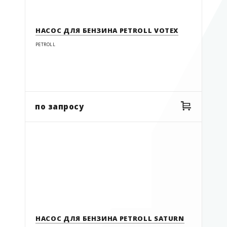
СБРОСИТЬ ФИЛЬТР
Комплектующие
Мини ТРК
НАСОС ДЛЯ БЕНЗИНА PETROLL VOTEX
Насосы
PETROLL
Насосы ручные
Оборудование для масла
Счетчики
СБРОСИТЬ ФИЛЬТР
ТРК
по запросу
Фильтры
НАСОС ДЛЯ БЕНЗИНА PETROLL SATURN