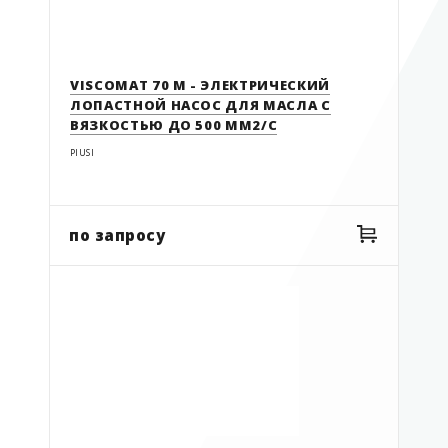
СБРОСИТЬ ФИЛЬТР
СБРОСИТЬ ФИЛЬТР
Комплектующие
Мини ТРК
VISCOMAT 70 M - ЭЛЕКТРИЧЕСКИЙ
Насосы
ЛОПАСТНОЙ НАСОС ДЛЯ МАСЛА С
ВЯЗКОСТЬЮ ДО 500 ММ2/С
Насосы ручные
PIUSI
Оборудование для масла
Счетчики
СБРОСИТЬ ФИЛЬТР
ТРК
по запросу
Фильтры