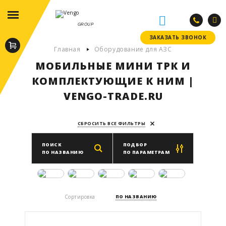
GROUP
ЗАКАЗАТЬ ЗВОНОК
ЗАКАЗАТЬ ЗВОНОК
Главная
Оборудование для АЗС
МОБИЛЬНЫЕ МИНИ ТРК И
КОМПЛЕКТУЮЩИЕ К НИМ |
VENGO-TRADE.RU
СБРОСИТЬ ВСЕ ФИЛЬТРЫ
ПОИСК
ПОДБОР
ПО НАЗВАНИЮ
ПО ПАРАМЕТРАМ
Производитель
Сортировка
ПО НАЗВАНИЮ
ВЫБРАТЬ ПРОИЗВОДИТЕЛЯ
Место установки