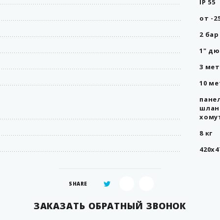
IP 55
от -2
2 бар
1" дю
3 ме
10 м
панел
шлан
хому
8 кг
420х4
SHARE
ЗАКАЗАТЬ ОБРАТНЫЙ ЗВОНОК