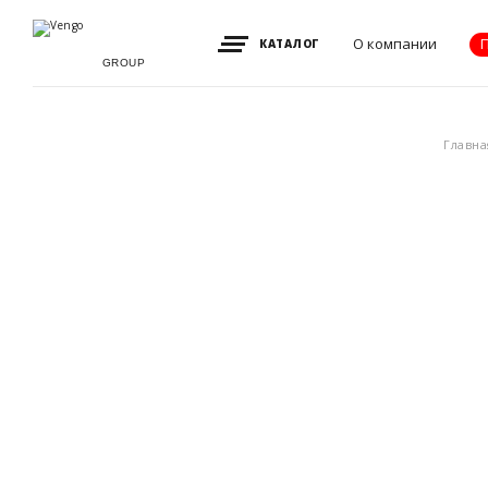
О компании
КАТАЛОГ
GROUP
Видение, миссия
Главна
и ценности
Партнеры
Преимущества
Новости
Акции
Контакты