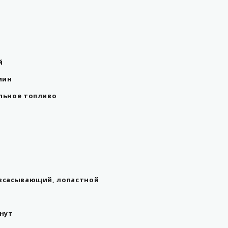
й
мин
льное топливо
всасывающий, лопастной
инут