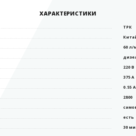
ХАРАКТЕРИСТИКИ
ТРК
Кита
60 л/
дизе
220 В
375 А
0.55 А
2800
само
есть
30 м