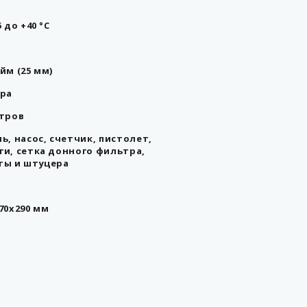
5 до +40 °С
йм (25 мм)
тра
етров
ь, насос, счетчик, пистолет,
ги, сетка донного фильтра,
ты и штуцера
70х290 мм