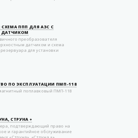
 СХЕМА ППП ДЛЯ АЗС С
 ДАТЧИКОМ
рвичного преобразователя
ерхностным датчиком и схема
резервуара для установки
ТВО ПО ЭКСПЛУАТАЦИИ ПМП-118
магнитный поплавковый ПМП-118
НА, СТРУНА +
лера, подтверждающий право на
кое и гарантийное обслуживание
ных «Струна», «Струна +»