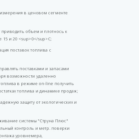
 измерения в ценовом сегменте
т приводить объем и плотнось к
 15 и 20 <sup>0</sup>С;
ация поставок топлива с
правлять поставками и запасами
аря возможности удаленно
топлива в режиме on-line получить
статках топлива и динамике продаж;
адежную защиту от экологических и
уживание системы "Струна Плюс"
тельный контроль и метр. поверки
онтажа уровнемера,