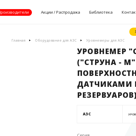
Производители
Акции / Распродажа
Библиотека
Контак
Документы
Главная
Оборудование для АЗС
Уровнемеры для АЗС
производителей
УРОВНЕМЕР "
Опросные листы
("СТРУНА - М"
Статьи
Дилерские
ПОВЕРХНОСТ
сертификаты
ДАТЧИКАМИ 
РЕЗЕРВУАРОВ
АЗС
УРО
Серия