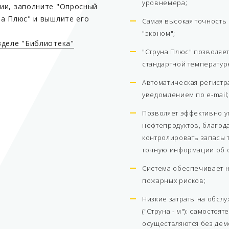
уровнемера;
ии, заполните "Опросный
на Плюс" и вышлите его
Самая высокая точность
"эконом";
зделе "Библиотека"
"Струна Плюс" позволяе
стандартной температуре
Автоматическая регистр
уведомлением по e-mail;
Позволяет эффективно у
нефтепродуктов, благод
контролировать запасы 
точную информации об о
Система обеспечивает н
пожарных рисков;
Низкие затраты на обсл
("Струна - м"): самостоя
осуществляются без дем