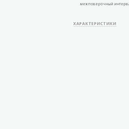
межповерочный интервал
ХАРАКТЕРИСТИКИ
Серия
Функционал
Количество измерительных
Тип замерного датчика
Динамическое обнаружени
утечек из резервуаров
Обнаружение утечек из на
трубопроводов
MAX количество подключае