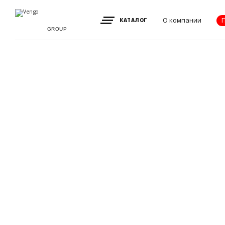
О компании
КАТАЛОГ
GROUP
Видение, миссия
и ценности
Партнеры
Преимущества
Новости
Акции
Контакты