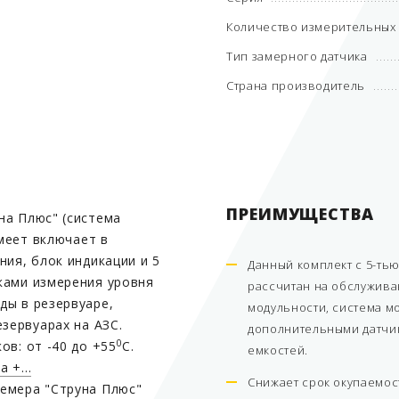
Количество измерительных
Тип замерного датчика
Страна производитель
ПРЕИМУЩЕСТВА
на Плюс" (система
имеет включает в
ния, блок индикации и 5
Данный комплект с 5-ть
ками измерения уровня
рассчитан на обслужива
ды в резервуаре,
модульности, система м
езервуарах на АЗС.
дополнительными датчик
0
ов: от -40 до +55
С.
емкостей.
 +...
Снижает срок окупаемос
емера "Струна Плюс"