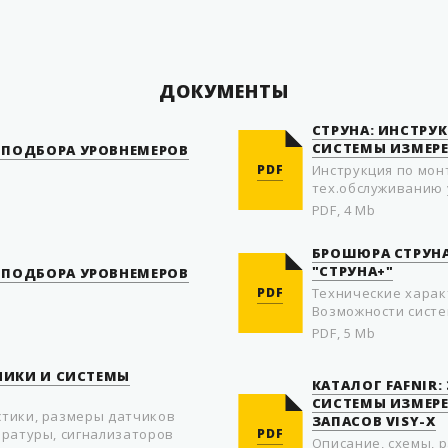
В комплекте
ДОКУМЕНТЫ
СТРУНА: ИНСТРУ
СИСТЕМЫ ИЗМЕРЕ
 ПОДБОРА УРОВНЕМЕРОВ
PDF
Инструкция по мон
тех.обслуживанию
PDF, 4 Mb
БРОШЮРА СТРУНА
"СТРУНА+"
 ПОДБОРА УРОВНЕМЕРОВ
PDF
Технические харак
Возможности систе
PDF, 5 Mb
ТЧИКИ И СИСТЕМЫ
КАТАЛОГ FAFNIR
СИСТЕМЫ ИЗМЕРЕ
стики, размеры датчиков
ЗАПАСОВ VISY-X
ературы, сигнализаторов
PDF
Описание, схемы, 