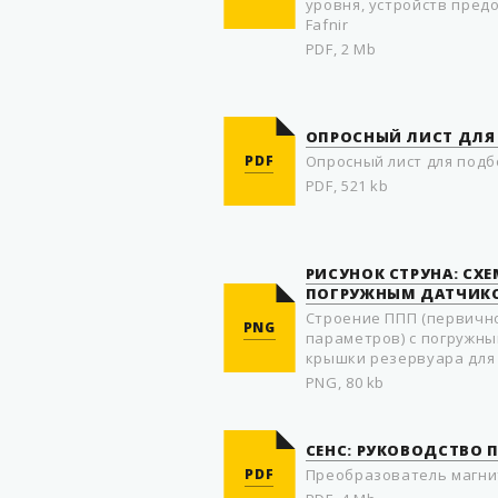
уровня, устройств пре
Fafnir
PDF, 2 Mb
ОПРОСНЫЙ ЛИСТ ДЛЯ
PDF
Опросный лист для подб
PDF, 521 kb
РИСУНОК СТРУНА: СХЕ
ПОГРУЖНЫМ ДАТЧИК
Строение ППП (первичн
PNG
параметров) с погружны
крышки резервуара для 
PNG, 80 kb
СЕНС: РУКОВОДСТВО 
PDF
Преобразователь магни