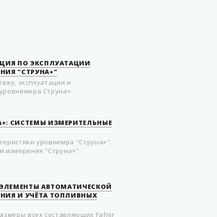
кабелями К-ПЭВМ на 5м и
К-БИ1Т на 20м - 1 шт.
КЦИЯ ПО ЭКСПЛУАТАЦИИ
НИЯ "СТРУНА+"
тажу, эксплуатации и
 уровнемера Струна+
+: СИСТЕМЫ ИЗМЕРИТЕЛЬНЫЕ
теристики уровнемра "Струна+".
м измерения "Струна+".
: ЭЛЕМЕНТЫ АВТОМАТИЧЕСКОЙ
НИЯ И УЧЁТА ТОПЛИВНЫХ
размеры всех составляющих Fafnir