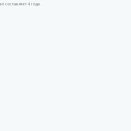
 составляет 4 года.
Струна плюс (Струна - М)
модульный
(расширяемый)
 штанг
5 шт
поверхностный
е
опция
порных
опция
мых