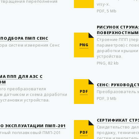
дотвращения переполнения
visy-x.
PDF, 5 Mb
РИСУНОК СТРУНА:
ПОВЕРХНОСТНЫМ
 ПОДБОРА ПМП СЕНС
Строение ППП (пе
ора систем измерения Сенс
PNG
параметров) с пов
доработки крышки 
устройства.
PNG, 82 kb
МА ППП ДЛЯ АЗС С
ОМ
СЕНС: РУКОВОДС
ого преобразователя
PDF
Преобразователь 
м датчиком и схема доработки
PDF, 3 Mb
установки устройства.
СЕРТИФИКАТ СТРУ
ПО ЭКСПЛУАТАЦИИ ПМП-201
Свидетельство ди
тный поплавковый ПМП-201
PDF
продажу, техничес
систем измеритель