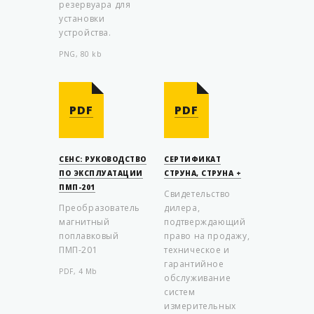
резервуара для
установки
устройства.
PNG, 80 kb
PDF
PDF
СЕНС: РУКОВОДСТВО
СЕРТИФИКАТ
ПО ЭКСПЛУАТАЦИИ
СТРУНА, СТРУНА +
ПМП-201
Свидетельство
Преобразователь
дилера,
магнитный
подтверждающий
поплавковый
право на продажу,
ПМП-201
техническое и
гарантийное
PDF, 4 Mb
обслуживание
систем
измерительных