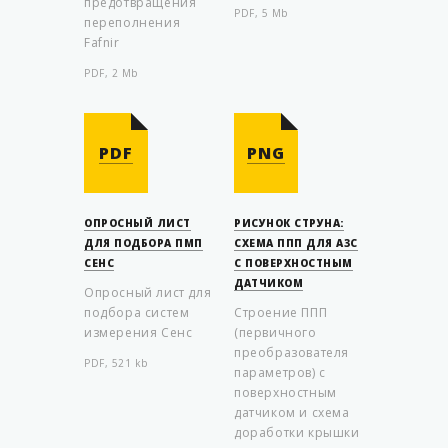
предотвращения
PDF, 5 Mb
переполнения
Fafnir
PDF, 2 Mb
PDF
PNG
ОПРОСНЫЙ ЛИСТ
РИСУНОК СТРУНА:
ДЛЯ ПОДБОРА ПМП
СХЕМА ППП ДЛЯ АЗС
СЕНС
С ПОВЕРХНОСТНЫМ
ДАТЧИКОМ
Опросный лист для
подбора систем
Строение ППП
измерения Сенс
(первичного
преобразователя
PDF, 521 kb
параметров) с
поверхностным
датчиком и схема
доработки крышки