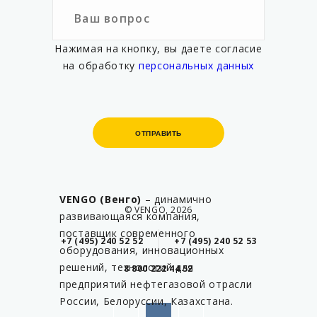
Нажимая на кнопку, вы даете согласие
на обработку
персональных данных
ОТПРАВИТЬ
ОТПРАВИТЬ
VENGO (Венго)
– динамично
© VENGO, 2026
развивающаяся компания,
поставщик современного
+7 (495) 240 52 52
+7 (495) 240 52 53
оборудования, инновационных
решений, технологий для
8 800 222 44 52
предприятий нефтегазовой отрасли
России, Белоруссии, Казахстана.