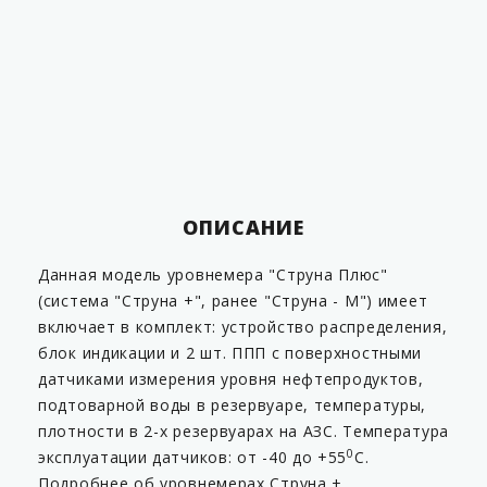
с НП высотой до 4000
мм с измер-ем
уровня, воды,
темпер. и плотности
(поверхностный)- 2
шт. ; Блок индикац.
БИ1 с кабелями К-
ПЭВМ на 5м и К-БИ1Т
В комплекте
на 20м - 1 шт.
ОПИСАНИЕ
Данная модель уровнемера "Струна Плюс"
(система "Струна +", ранее "Струна - М") имеет
включает в комплект: устройство распределения,
блок индикации и 2 шт. ППП с поверхностными
датчиками измерения уровня нефтепродуктов,
подтоварной воды в резервуаре, температуры,
плотности в 2-х резервуарах на АЗС. Температура
0
эксплуатации датчиков: от -40 до +55
С.
Подробнее об уровнемерах Струна +...