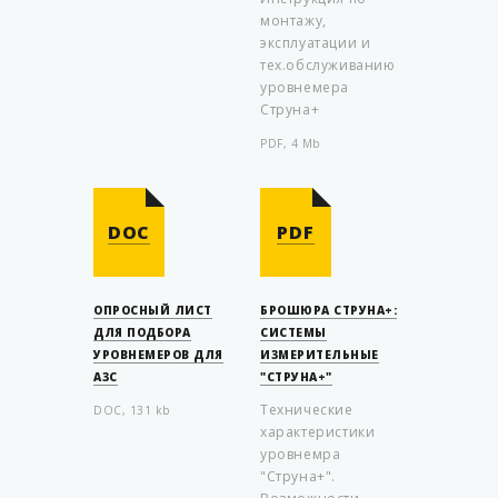
монтажу,
эксплуатации и
тех.обслуживанию
уровнемера
Струна+
PDF, 4 Mb
DOC
PDF
ОПРОСНЫЙ ЛИСТ
БРОШЮРА СТРУНА+:
ДЛЯ ПОДБОРА
СИСТЕМЫ
УРОВНЕМЕРОВ ДЛЯ
ИЗМЕРИТЕЛЬНЫЕ
АЗС
"СТРУНА+"
Технические
DOC, 131 kb
характеристики
уровнемра
"Струна+".