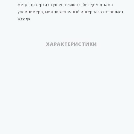
метр. поверки осуществляются без демонтажа
уровнемера, межповерочный интервал составляет
4 года.
ХАРАКТЕРИСТИКИ
Струна плюс (Струна -
Серия
М)
модульный
Функционал
(расширяемый)
Количество
измерительных штанг
2 шт
Тип замерного датчика
поверхностный
Динамическое
обнаружение утечек из