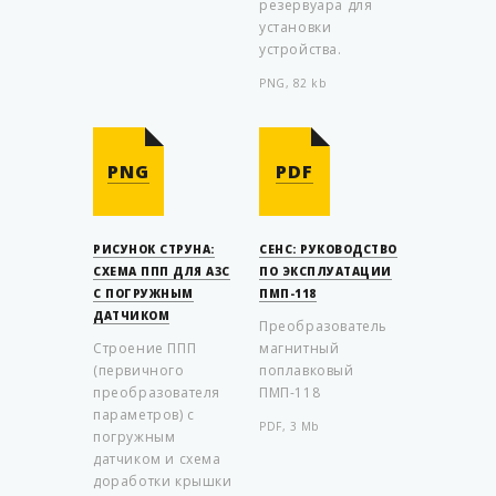
резервуара для
установки
устройства.
PNG, 82 kb
PNG
PDF
РИСУНОК СТРУНА:
СЕНС: РУКОВОДСТВО
СХЕМА ППП ДЛЯ АЗС
ПО ЭКСПЛУАТАЦИИ
С ПОГРУЖНЫМ
ПМП-118
ДАТЧИКОМ
Преобразователь
Строение ППП
магнитный
(первичного
поплавковый
преобразователя
ПМП-118
параметров) с
PDF, 3 Mb
погружным
датчиком и схема
доработки крышки