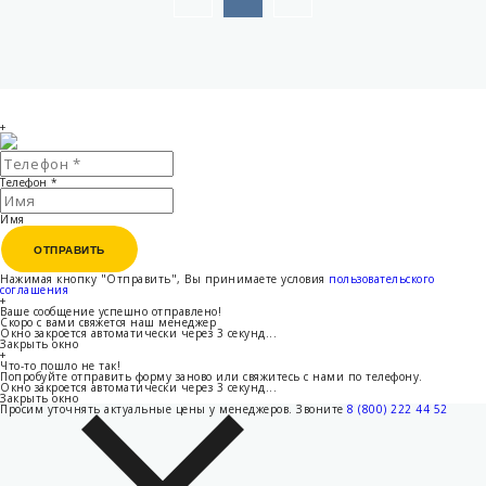
+
Телефон
*
Имя
ОТПРАВИТЬ
ОТПРАВИТЬ
Нажимая кнопку "Отправить", Вы принимаете условия
пользовательского
соглашения
+
Ваше сообщение успешно отправлено!
Скоро с вами свяжется наш менеджер
Окно закроется автоматически через
3
секунд...
Закрыть окно
+
Что-то пошло не так!
Попробуйте отправить форму заново или свяжитесь с нами по телефону.
Окно закроется автоматически через
3
секунд...
Закрыть окно
Просим уточнять актуальные цены у менеджеров.
Звоните
8 (800) 222 44 52