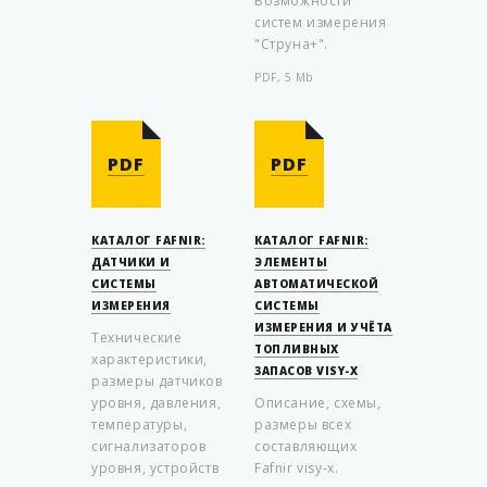
Возможности
систем измерения
"Струна+".
PDF, 5 Mb
PDF
PDF
КАТАЛОГ FAFNIR:
КАТАЛОГ FAFNIR:
ДАТЧИКИ И
ЭЛЕМЕНТЫ
СИСТЕМЫ
АВТОМАТИЧЕСКОЙ
ИЗМЕРЕНИЯ
СИСТЕМЫ
ИЗМЕРЕНИЯ И УЧЁТА
Технические
ТОПЛИВНЫХ
характеристики,
ЗАПАСОВ VISY-X
размеры датчиков
уровня, давления,
Описание, схемы,
температуры,
размеры всех
сигнализаторов
составляющих
уровня, устройств
Fafnir visy-x.