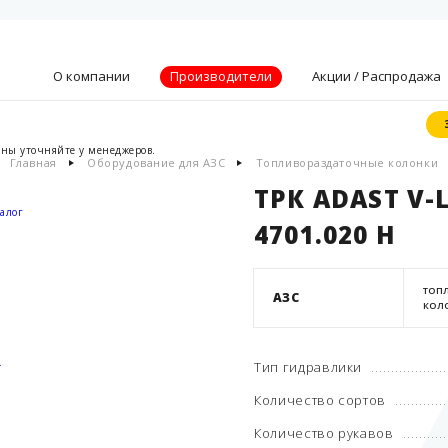
О компании
Производители
Акции / Распродажа
ены уточняйте у менеджеров.
Главная
Оборудование для АЗС
Топливораздаточные колонки
Видение, миссия
и ценности
ТРК ADAST V-
Партнеры
алог
4701.020 H
Преимущества
Новости
ТОП
Акции
АЗС
КОЛ
Контакты
.
Тип гидравлики
Количество сортов
Количество рукавов