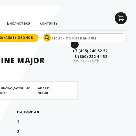
Библиотека
Контакты
ЗАКАЗАТЬ ЗВОНОК
ЗАКАЗАТЬ ЗВОНОК
Документы
+7 (495) 240 52 52
производителей
8 (800) 222 44 52
LINE MAJOR
бесплатно по РФ
Опросные листы
Статьи
Дилерские
сертификаты
ЛИВОРАЗДАТОЧНЫЕ
ADAST
,
ОНКИ
ЧЕХИЯ
напорная
1
2