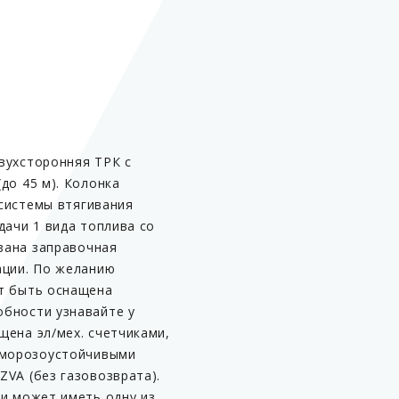
Серия
Тип гидравлики
Количество сортов
Количество рукавов
двухсторонняя ТРК с
до 45 м). Колонка
Вид топлива
 системы втягивания
Производительность
дачи 1 вида топлива со
азана заправочная
ации. По желанию
т быть оснащена
Количество автомобилей,
бности узнавайте у
заправляемых одновремен
щена эл/мех. счетчиками,
Насосные блоки
 морозоустойчивыми
VA (без газовозврата).
Фильтры 30 и 60 мкр (с маг
улавливателем)
ии может иметь одну из