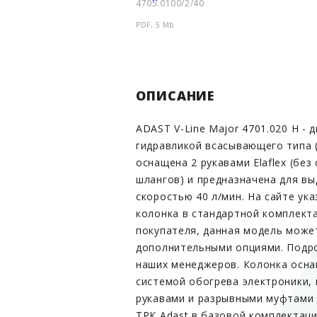
4705.0100/2/40
PDF, 5 Mb
ОПИСАНИЕ
ADAST V-Line Major 4701.020 H - 
гидравликой всасывающего типа (
оснащена 2 рукавами Elaflex (без
шлангов) и предназначена для вы
скоростью 40 л/мин. На сайте ук
колонка в стандартной комплект
покупателя, данная модель може
дополнительными опциями. Подро
наших менеджеров. Колонка осна
системой обогрева электроники,
рукавами и разрывными муфтами Z
ТРК Adast в базовой комплектац