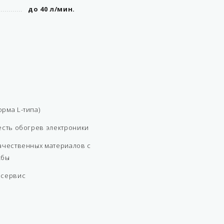
до 40 л/мин.
рма L-типа)
есть обогрев электроники
ачественных материалов с
жбы
 сервис