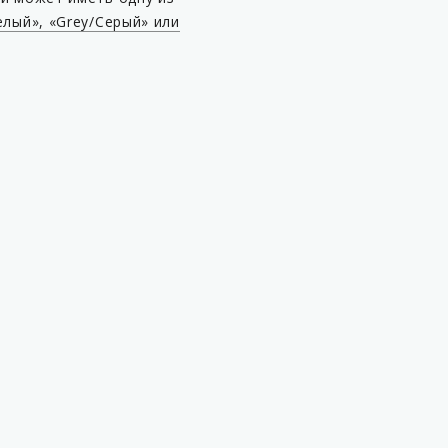
елый», «Grey/Серый» или
Фильтр тонкой очистки (для
напорного типа)
Электромагнитные клапаны
замедления
Стандартный объемомер
(поршневой)(C)
Шнековый объемомер Ecom
Шланги морозоустойчивые
Механизм сматывания шлан
(CR)
Стандартная длина шланга
Длина шланга в комплектац
механизмом сматывания шл
Смотровые стекла на шланг