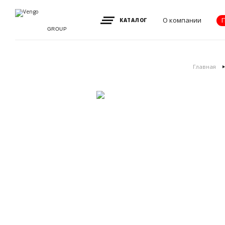
О компании
КАТАЛОГ
GROUP
Видение, миссия
Главная
и ценности
Партнеры
Преимущества
Новости
Акции
Контакты