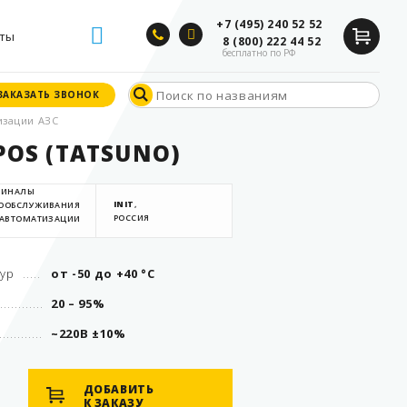
+7 (495) 240 52 52
ты
8 (800) 222 44 52
бесплатно по РФ
ЗАКАЗАТЬ ЗВОНОК
ЗАКАЗАТЬ ЗВОНОК
изации АЗС
 POS (TATSUNO)
МИНАЛЫ
INIT
,
ООБСЛУЖИВАНИЯ
РОССИЯ
 АВТОМАТИЗАЦИИ
тур
от -50 до +40 °С
20 – 95%
~220В ±10%
ДОБАВИТЬ
К ЗАКАЗУ