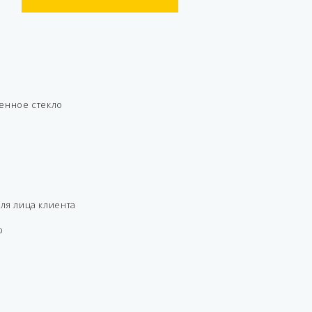
енное стекло
ля лица клиента
р