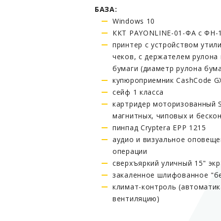
БАЗА:
Windows 10
ККТ PAYONLINE-01-ФА с ФН-
принтер с устройством утил
чеков, с держателем рулона
бумаги (диаметр рулона бума
купюроприемник CashCode G
сейф 1 класса
картридер моторизованный 
магнитных, чиповых и беско
пинпад Cryptera EPP 1215
аудио и визуальное оповеще
операции
cверхъяркий уличный 15" эк
закаленное шлифованное "бе
климат-контроль (автоматик
вентиляцию)