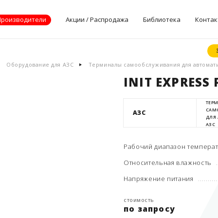
Производители
Акции / Распродажа
Библиотека
Контак
Документы
Оборудование для АЗС
Терминалы самообслуживания для автомат
производителей
INIT EXPRESS
Опросные листы
Статьи
ТЕР
САМ
Дилерские
АЗС
ДЛЯ
сертификаты
АЗС
Рабочий диапазон темпера
Относительная влажность
Напряжение питания
стоимость
по запросу