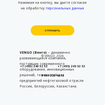
Нажимая на кнопку, вы даете согласие
на обработку
персональных данных
ОТПРАВИТЬ
ОТПРАВИТЬ
VENGO (Венго)
– динамично
© VENGO, 2026
развивающаяся компания,
поставщик современного
+7 (495) 240 52 52
+7 (495) 240 52 53
оборудования, инновационных
решений, технологий для
8 800 222 44 52
предприятий нефтегазовой отрасли
России, Белоруссии, Казахстана.