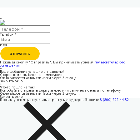
+
Телефон
*
Имя
ОТПРАВИТЬ
ОТПРАВИТЬ
Нажимая кнопку "Отправить", Вы принимаете условия
пользовательского
соглашения
+
Ваше сообщение успешно отправлено!
Скоро с вами свяжется наш менеджер
Окно закроется автоматически через
3
секунд...
Закрыть окно
+
Что-то пошло не так!
Попробуйте отправить форму заново или свяжитесь с нами по телефону.
Окно закроется автоматически через
3
секунд...
Закрыть окно
Просим уточнять актуальные цены у менеджеров.
Звоните
8 (800) 222 44 52