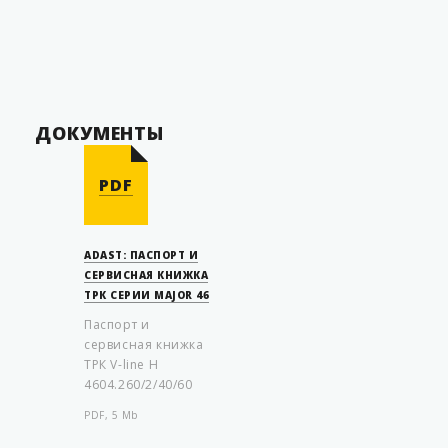
305 кг (295 кг. с
Масса, не более
упаковкой)
0
Температура эксплуатации
от -40 до +60
С
Страна производитель
Чехия
ДОКУМЕНТЫ
PDF
ADAST: ПАСПОРТ И
СЕРВИСНАЯ КНИЖКА
ТРК СЕРИИ MAJOR 46
Паспорт и
сервисная книжка
ТРК V-line H
4604.260/2/40/60
PDF, 5 Mb