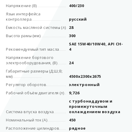
Напряжение (В)
400/230
Язык интерфейса
контроллера
русский
Ёмкость масляной системы (л)
28
Высота рамы (мм)
300
SAE 15W40/10W40, API CH-
Рекомендуемый тип масла
4
Напряжение бортового
электрооборудования, (В)
24
Габаритные размеры (Д;Ш;В;
мм)
4500x2300x2675
Регулятор оборотов
электронный
Рабочий объём двигателя (л)
9,726
с турбонаддувом и
промежуточным
Система впуска воздуха
охлаждением воздуха
Номинальный ток (А)
450
Расположение цилиндров
рядное