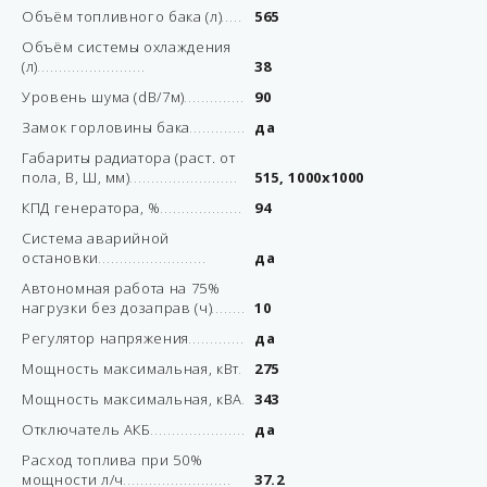
Объём топливного бака (л)
565
Объём системы охлаждения
(л)
38
Уровень шума (dB/7м)
90
Замок горловины бака
да
Габариты радиатора (раст. от
пола, В, Ш, мм)
515, 1000х1000
КПД генератора, %
94
Система аварийной
остановки
да
Автономная работа на 75%
нагрузки без дозаправ (ч)
10
Регулятор напряжения
да
Мощность максимальная, кВт
275
Мощность максимальная, кВА
343
Отключатель АКБ
да
Расход топлива при 50%
мощности л/ч
37.2