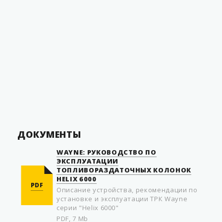
Масса, не более
0
Температура эксплуатации
от -40 до +60
С
Гарантия с момента
установки
Страна производитель
Швеция
Установленный срок
службы
ДОКУМЕНТЫ
WAYNE: РУКОВОДСТВО ПО
ЭКСПЛУАТАЦИИ
ТОПЛИВОРАЗДАТОЧНЫХ КОЛОНОК
HELIX 6000
PDF
Описание устройства, рекомендации по
установке и эксплуатации ТРК Wayne
серии "Helix 6000"
PDF, 7 Mb