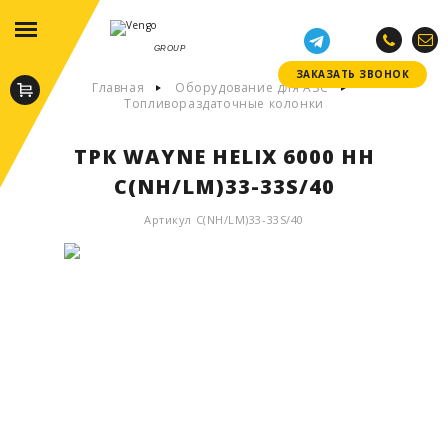
GROUP
ЗАКАЗАТЬ ЗВОНОК
ЗАКАЗАТЬ ЗВОНОК
Главная
Оборудование для АЗС
Топливораздаточные колонки
ТРК WAYNE HELIX 6000 HH
C(NH/LM)33-33S/40
Артикул C(NH/LM)33-33S/40