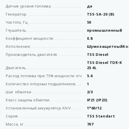
Датчик уровня топлива
да
Генератор
TSS-SA-20 (B)
Частота, Гц
50
Глушитель
промышленный
Коэффициент мощности
0.8
Исполнение
ШумозащитныйКо
Производитель двигателя
TSS Diesel
TSS Diesel TDR-K
Двигатель
25 4L
Расход топлива при 75% мощности л/ч
5.6
Количество опорных подшипников
1
Шаг обмотки
2/3
Класс защиты обмотки
IP21 (IP23)
Установленный аккумулятор Ah/V
1*60/12
Серия
TSS Standart
Масса, кг
707