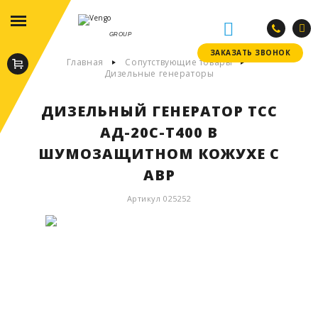
GROUP
ЗАКАЗАТЬ ЗВОНОК
ЗАКАЗАТЬ ЗВОНОК
Главная
Сопутствующие товары
Дизельные генераторы
ДИЗЕЛЬНЫЙ ГЕНЕРАТОР ТСС
АД-20С-Т400 В
ШУМОЗАЩИТНОМ КОЖУХЕ С
АВР
Артикул 025252