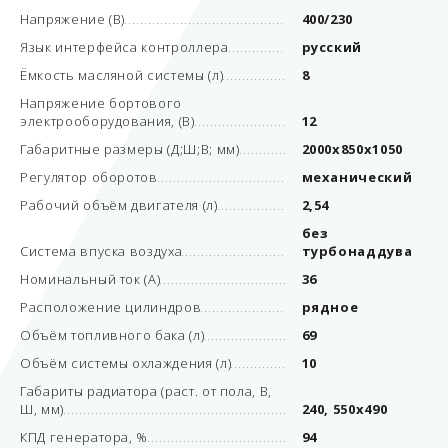
Напряжение (В)
400/230
Язык интерфейса контроллера
русский
Ёмкость масляной системы (л)
8
Напряжение бортового
электрооборудования, (В)
12
Габаритные размеры (Д;Ш;В; мм)
2000x850x1050
Регулятор оборотов
механический
Рабочий объём двигателя (л)
2,54
без
Система впуска воздуха
турбонаддува
Номинальный ток (А)
36
Расположение цилиндров
рядное
Объём топливного бака (л)
69
Объём системы охлаждения (л)
10
Габариты радиатора (раст. от пола, В,
Ш, мм)
240, 550х490
КПД генератора, %
94