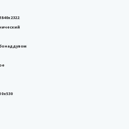
1840x2322
нический
рбонаддувом
ое
510х530