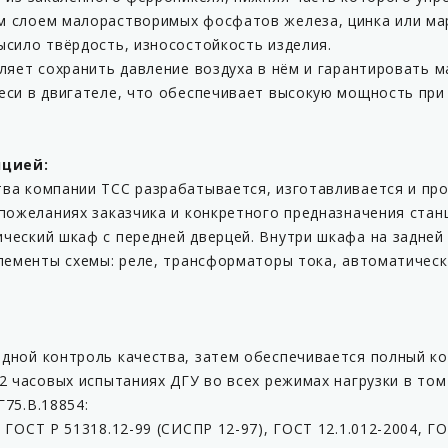
 слоем малорастворимых фосфатов железа, цинка или мар
ысило твёрдость, износостойкость изделия.
оляет сохранить давление воздуха в нём и гарантировать
еси в двигателе, что обеспечивает высокую мощность пр
нцией:
ва компании ТСС разрабатывается, изготавливается и пр
пожеланиях заказчика и конкретного предназначения стан
ческий шкаф с передней дверцей. Внутри шкафа на задней
элементы схемы: реле, трансформаторы тока, автоматическ
дной контроль качества, затем обеспечивается полный ко
2 часовых испытаниях ДГУ во всех режимах нагрузки в том 
75.B.18854:
ГОСТ Р 51318.12-99 (СИСПР 12-97), ГОСТ 12.1.012-2004, ГО