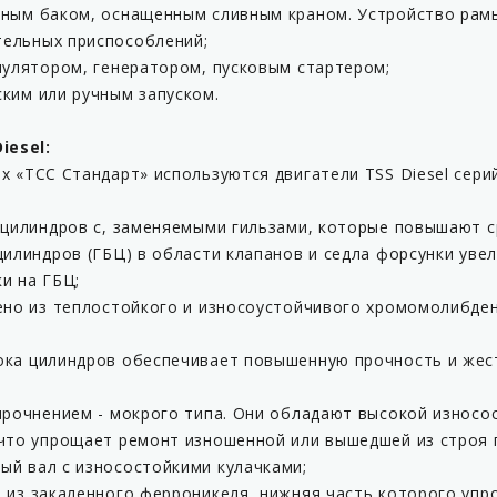
вным баком, оснащенным сливным краном. Устройство рам
ельных приспособлений;
мулятором, генератором, пусковым стартером;
ким или ручным запуском.
iesel:
х «ТСС Стандарт» используются двигатели TSS Diesel сер
 цилиндров с, заменяемыми гильзами, которые повышают ср
цилиндров (ГБЦ) в области клапанов и седла форсунки уве
и на ГБЦ;
лено из теплостойкого и износоустойчивого хромомолибден
ока цилиндров обеспечивает повышенную прочность и жес
прочнением - мокрого типа. Они обладают высокой износо
 что упрощает ремонт изношенной или вышедшей из строя 
ый вал с износостойкими кулачками;
 из закаленного ферроникеля, нижняя часть которого упр