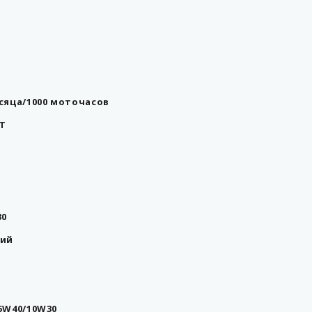
сяца/1000 моточасов
T
30
кий
5W40/10W30