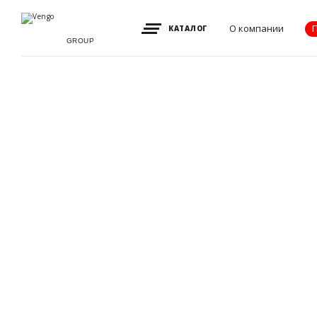
О компании
КАТАЛОГ
GROUP
Видение, миссия
и ценности
Партнеры
Преимущества
Новости
Акции
Контакты