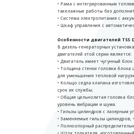
• Рама с интегрированным топли
такелажные работы без дополнит
• Система электропитания с акку
• Шкаф управления с автоматичес
Особенности двигателей TSS D
В дизель-генераторных установка
двигателей этой серии является:
• Двигатель имеет чугунный блок
• Толщина стенки головки блока 
для уменьшения тепловой нагрузк
• Кольцо седла клапана изготов
срок их службы;
• Общая цельнолитая головка бл
уровень вибрации и шума.
• Гильзы цилиндров с лазерным у
• Заменяемые гильзы цилиндров,
• Полноопорный распределительн
• Шток толкателя, изготовленный