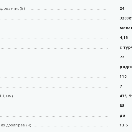
дования, (В)
24
3200x
меха
4,15
с ту
72
рядн
110
7
 Ш, мм)
435, 
88
да
ез дозаправ (ч)
13.5