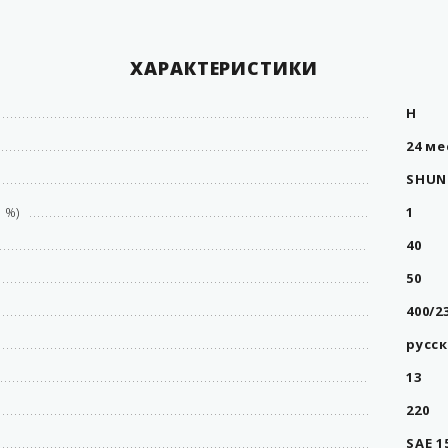
ХАРАКТЕРИСТИКИ
H
24 ме
SHUN
 %)
1
40
50
400/2
русс
13
220
SAE 1