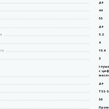
да
44
55
да
/ч
5.2
4
л/ч
10.4
3
глуш
с ци
масл
да
TSS-S
50
Пром