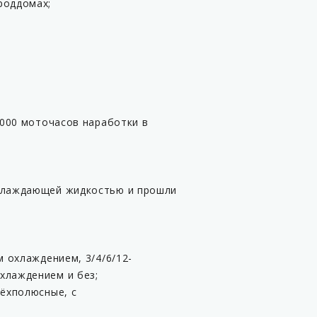
роддомах;
1000 моточасов наработки в
охлаждающей жидкостью и прошли
м охлаждением, 3/4/6/12-
хлаждением и без;
рёхполюсные, с