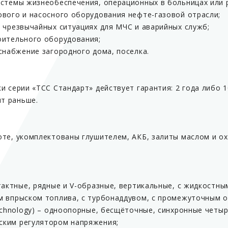
истемы жизнеобеспечения, операционных в больницах или 
ового и насосного оборудования нефте-газовой отрасли;
 чрезвычайных ситуациях для МЧС и аварийных служб;
оительного оборудования;
снабжение загородного дома, поселка.
и серии «ТСС Стандарт» действует гарантия: 2 года либо 
ит раньше.
оте, укомплектованы глушителем, АКБ, залиты маслом и 
тактные, рядные и V-образные, вертикальные, с жидкостны
м впрыском топлива, с турбонаддувом, с промежуточным о
echnology) – одноопорные, бесщёточные, синхронные четы
ским регулятором напряжения;