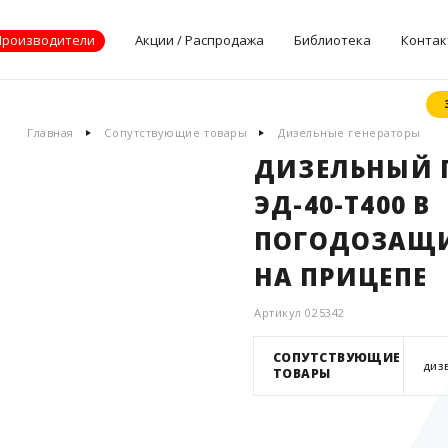
Производители
Акции / Распродажа
Библиотека
Контак
Документы
Главная
Сопутствующие товары
Дизельные генераторы
производителей
ДИЗЕЛЬНЫЙ Г
Опросные листы
ЭД-40-Т400 В
Статьи
Дилерские
ПОГОДОЗАЩ
сертификаты
НА ПРИЦЕПЕ
Артикул 025342
СОПУТСТВУЮЩИЕ
ДИЗ
ТОВАРЫ