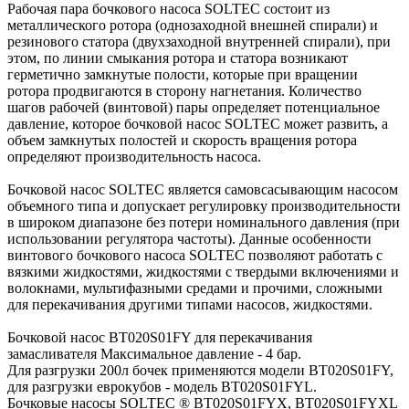
Рабочая пара бочкового насоса SOLTEC состоит из
металлического ротора (однозаходной внешней спирали) и
резинового статора (двухзаходной внутренней спирали), при
этом, по линии смыкания ротора и статора возникают
герметично замкнутые полости, которые при вращении
ротора продвигаются в сторону нагнетания. Количество
шагов рабочей (винтовой) пары определяет потенциальное
давление, которое бочковой насос SOLTEC может развить, а
объем замкнутых полостей и скорость вращения ротора
определяют производительность насоса.
Бочковой насос SOLTEC является самовсасывающим насосом
объемного типа и допускает регулировку производительности
в широком диапазоне без потери номинального давления (при
использовании регулятора частоты). Данные особенности
винтового бочкового насоса SOLTEC позволяют работать с
вязкими жидкостями, жидкостями с твердыми включениями и
волокнами, мультифазными средами и прочими, сложными
для перекачивания другими типами насосов, жидкостями.
Бочковой насос BT020S01FY для перекачивания
замасливателя Максимальное давление - 4 бар.
Для разгрузки 200л бочек применяются модели BТ020S01FY,
для разгрузки еврокубов - модель BТ020S01FYL.
Бочковые насосы SOLTEC ® BT020S01FYX, BT020S01FYXL