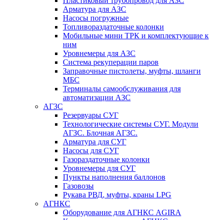
Пластиковый трубопровод для АЗС
Арматура для АЗС
Насосы погружные
Топливораздаточные колонки
Мобильные мини ТРК и комплектующие к
ним
Уровнемеры для АЗС
Система рекуперации паров
Заправочные пистолеты, муфты, шланги
МБС
Терминалы самообслуживания для
автоматизации АЗС
АГЗС
Резервуары СУГ
Технологические системы СУГ. Модули
АГЗС. Блочная АГЗС.
Арматура для СУГ
Насосы для СУГ
Газораздаточные колонки
Уровнемеры для СУГ
Пункты наполнения баллонов
Газовозы
Рукава РВД, муфты, краны LPG
АГНКС
Оборудование для АГНКС AGIRA