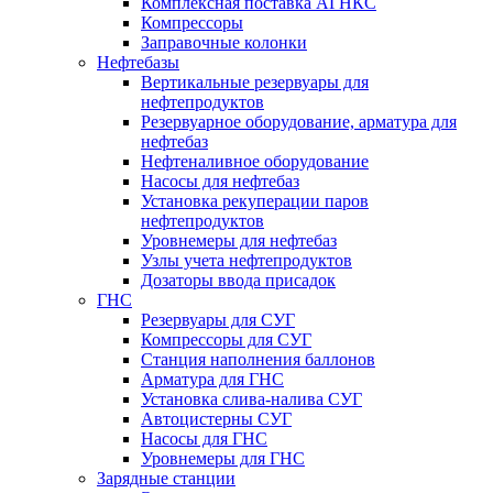
Комплексная поставка АГНКС
Компрессоры
Заправочные колонки
Нефтебазы
Вертикальные резервуары для
нефтепродуктов
Резервуарное оборудование, арматура для
нефтебаз
Нефтеналивное оборудование
Насосы для нефтебаз
Установка рекуперации паров
нефтепродуктов
Уровнемеры для нефтебаз
Узлы учета нефтепродуктов
Дозаторы ввода присадок
ГНС
Резервуары для СУГ
Компрессоры для СУГ
Станция наполнения баллонов
Арматура для ГНС
Установка слива-налива СУГ
Автоцистерны СУГ
Насосы для ГНС
Уровнемеры для ГНС
Зарядные станции