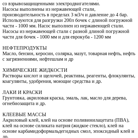
со взрывозащищенными электродвигателями.
Насосы выполнены из нержавеющей стали,
производительность в пределах 3 м3/ч и давление до 4 бар.
Используются для разгрузки 200л бочек с длиной погружной
части - 1000 мм. Насос выполнен из нержавеющей стали.
Насосы из нержавеющей стали с разной длиной погружной
части для бочек - 1000 мм и для еврокуба - 1200 мм
НЕФТЕПРОДУКТЫ
Масло, бензин, керосин, солярка, мазут, товарная нефть, нефть
с загрязнениями, нефтешлам и др
ХИМИЧЕСКИЕ ЖИДКОСТИ
Растворы кислот и щелочей, реактивы, реагенты, флокулянты,
коагулянты, удобрения, моющие средства и др.
ЛАКИ И КРАСКИ
Грунтовка, акриловая краска, эмаль, лак, масло для дерева,
огнебиозащита и др.
КЛЕЕВЫЕ МАССЫ
Акриловый клей, клей на основе поливинилацетата (ПВА),
клей на основе силиката натрия (жидкое стекло), клей на
основе карбамидоформальдегидных смол, эпоксидный клей и
др.