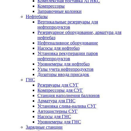
Комплексная поставка АГНКС
Компрессоры
Заправочные колонки
Нефтебазы
Вертикальные резервуары для
нефтепродуктов
Резервуарное оборудование, арматура для
нефтебаз
Нефтеналивное оборудование
Насосы для нефтебаз
Установка рекуперации паров
нефтепродуктов
Уровнемеры для нефтебаз
Узлы учета нефтепродуктов
Дозаторы ввода присадок
ГНС
Резервуары для СУГ
Компрессоры для СУГ
Станция наполнения баллонов
Арматура для ГНС
Установка слива-налива СУГ
Автоцистерны СУГ
Насосы для ГНС
Уровнемеры для ГНС
Зарядные станции