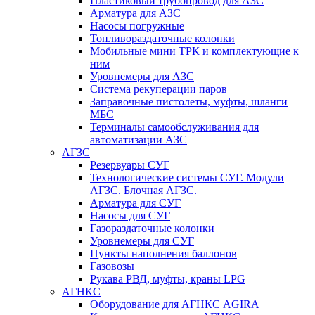
Пластиковый трубопровод для АЗС
Арматура для АЗС
Насосы погружные
Топливораздаточные колонки
Мобильные мини ТРК и комплектующие к
ним
Уровнемеры для АЗС
Система рекуперации паров
Заправочные пистолеты, муфты, шланги
МБС
Терминалы самообслуживания для
автоматизации АЗС
АГЗС
Резервуары СУГ
Технологические системы СУГ. Модули
АГЗС. Блочная АГЗС.
Арматура для СУГ
Насосы для СУГ
Газораздаточные колонки
Уровнемеры для СУГ
Пункты наполнения баллонов
Газовозы
Рукава РВД, муфты, краны LPG
АГНКС
Оборудование для АГНКС AGIRA