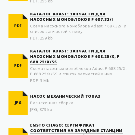
PDF, 255 kb
КАТАЛОГ ADAST: ЗАПЧАСТИ ДЛЯ
НАСОСНЫХ МОНОБЛОКОВ P 687.32/I
PDF
Схема насосного моноблока Adast P 687.32/I и
список запчастей к нему.
PDF, 259 kb
КАТАЛОГ ADAST: ЗАПЧАСТИ ДЛЯ
НАСОСНЫХ МОНОБЛОКОВ P 688.25/X, P
688.25/X/SS
PDF
Схема насосных моноблоков Adast P 688.25/X,
P 688.25/X/SS и список запчастей к ним.
PDF, 3 Mb
НАСОС МЕХАНИЧЕСКИЙ ТОПАЗ
JPG
Разнесенная сборка
JPG, 873 kb
ENSTO CHAGO: СЕРТИФИКАТ
СООТВЕТСТВИЯ НА ЗАРЯДНЫЕ СТАНЦИИ