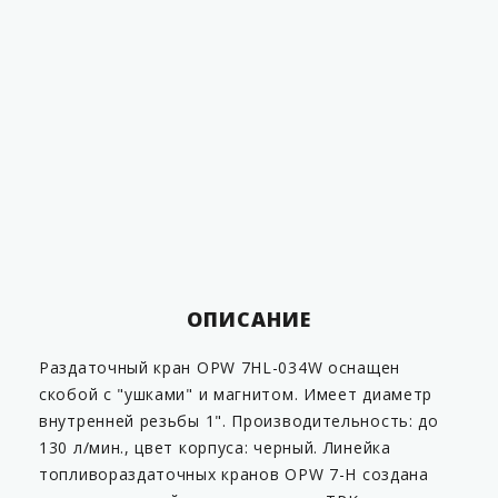
заправочные
Группа
пистолеты
Производительность
до 130 л/мин.
Диаметр
25 мм
Внутренняя резьба
1"
Цвет
чёрный
Страна производитель
Чехия
ОПИСАНИЕ
Раздаточный кран OPW 7HL-034W оснащен
скобой с "ушками" и магнитом. Имеет диаметр
внутренней резьбы 1". Производительность: до
130 л/мин., цвет корпуса: черный. Линейка
топливораздаточных кранов OPW 7-H создана