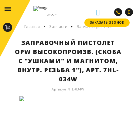
GROUP
ЗАКАЗАТЬ ЗВОНОК
ЗАКАЗАТЬ ЗВОНОК
Главная
Запчасти
Запчасти для АЗС
ЗАПРАВОЧНЫЙ ПИСТОЛЕТ
OPW ВЫСОКОПРОИЗВ. (СКОБА
С "УШКАМИ" И МАГНИТОМ,
ВНУТР. РЕЗЬБА 1"), АРТ. 7HL-
034W
Артикул 7HL-034W