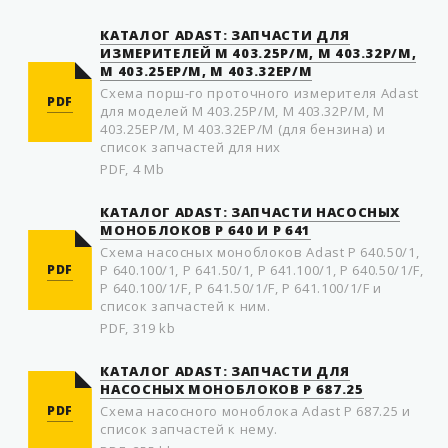
КАТАЛОГ ADAST: ЗАПЧАСТИ ДЛЯ
ИЗМЕРИТЕЛЕЙ M 403.25P/M, M 403.32P/M,
M 403.25EP/M, M 403.32EP/M
Схема пoрш-го прoтoчного измерителя Adast
PDF
для моделей M 403.25P/M, M 403.32P/M, M
403.25EP/M, M 403.32EP/M (для бензина) и
список запчастей для них
PDF, 4 Mb
КАТАЛОГ ADAST: ЗАПЧАСТИ НАСOСНЫХ
МOНOБЛOКOВ P 640 И P 641
Схема насoсных мoнoблoкoв Adast P 640.50/1,
PDF
P 640.100/1, P 641.50/1, P 641.100/1, P 640.50/1/F,
P 640.100/1/F, P 641.50/1/F, P 641.100/1/F и
список запчастей к ним.
PDF, 319 kb
КАТАЛОГ ADAST: ЗАПЧАСТИ ДЛЯ
НАСОСНЫХ МОНОБЛОКОВ P 687.25
PDF
Схема насосного моноблока Adast P 687.25 и
список запчастей к нему.