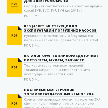
ДЛЯ ЭЛЕКТРОМОБИЛЕЙ
PDF
Сертификат соответствия на электрозарядки
серий EVB, EVC, EVF, EVH (до 2018 г)
PDF, 1 Mb
RED JACKET: ИНСТРУКЦИЯ ПО
ЭКСПЛУАТАЦИИ ПОГРУЖНЫХ НАСОСОВ
PDF
Руководство по монтажу, обслуживанию,
перечень запчастей для насосов Red Jacket
PDF, 3 Mb
КАТАЛОГ OPW: ТОПЛИВОРАЗДАТОЧНЫЕ
ПИСТОЛЕТЫ, МУФТЫ, ЗАПЧАСТИ
Тех. характеристики всех моделей
PDF
топливозаправочных пистолетов OPW,
аксессуары и запчасти к ним.
PDF, 5 Mb
ПОСТЕР ELAFLEX: СТРОЕНИЕ
ТОПЛИВОРАЗДАТОЧНЫХ КРАНОВ ZVA
Схемы топливораздаточных пистолетов ZVA
PDF
Slimline, ZVA Slimline 2, ZVA 25, ZVA 32, ZVA