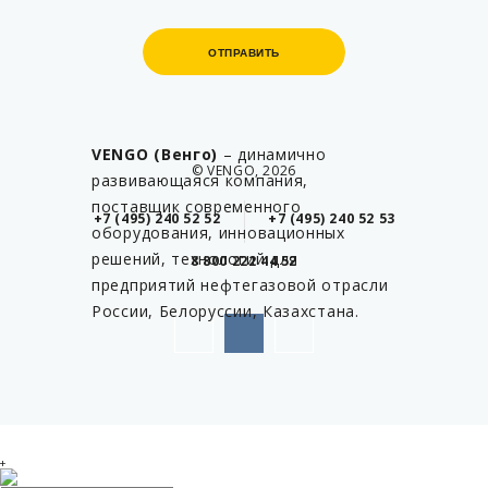
ОТПРАВИТЬ
ОТПРАВИТЬ
VENGO (Венго)
– динамично
© VENGO, 2026
развивающаяся компания,
поставщик современного
+7 (495) 240 52 52
+7 (495) 240 52 53
оборудования, инновационных
решений, технологий для
8 800 222 44 52
предприятий нефтегазовой отрасли
России, Белоруссии, Казахстана.
+