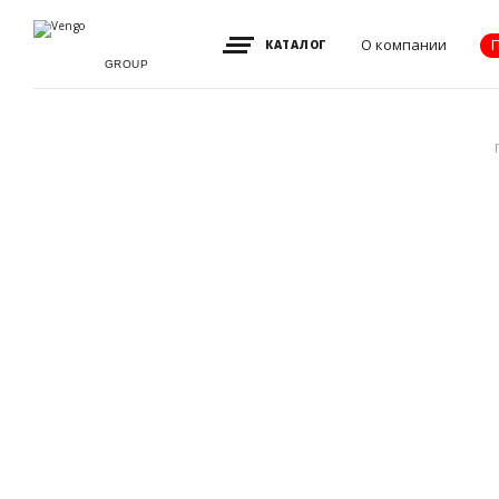
О компании
КАТАЛОГ
GROUP
Видение, миссия
и ценности
Партнеры
Преимущества
Новости
Акции
Контакты