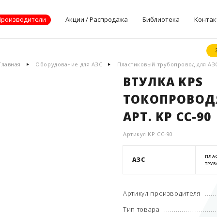
Производители
Акции / Распродажа
Библиотека
Контак
Документы
Главная
Оборудование для АЗС
Пластиковый трубопровод для АЗ
производителей
ВТУЛКА KPS
Опросные листы
ТОКОПРОВОД
Статьи
Дилерские
АРТ. KP CC-90
сертификаты
Артикул KP CC-90
ПЛА
АЗС
ТРУБ
Артикул производителя
Тип товара