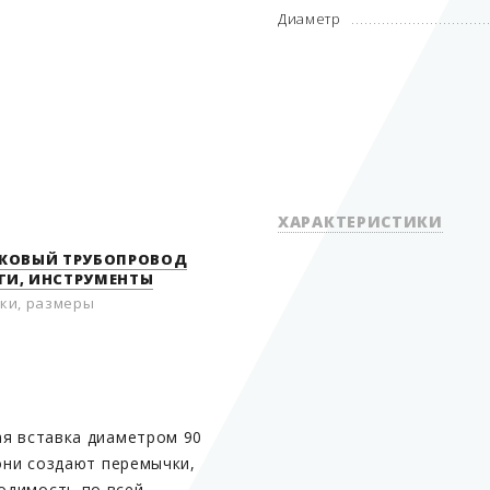
Диаметр
ХАРАКТЕРИСТИКИ
ИКОВЫЙ ТРУБОПРОВОД
ГИ, ИНСТРУМЕНТЫ
ки, размеры
Единица измерения
Артикул производителя
Вид трубопровода
ая вставка диаметром 90
Тип товара
 они создают перемычки,
Диаметр
одимость по всей