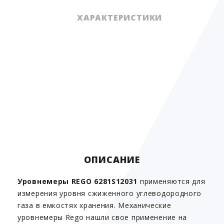
ХАРАКТЕРИСТИКИ
Диапазон измерений
уровня СУГ
до 2000 мм
Варианты установки в
сверху, на крышку
резервуаре
люка
Метод измерения
механический
Рабочее давление
1,6 мПа
ОПИСАНИЕ
Уровнемеры REGO 6281S12031
применяются для
измерения уровня сжиженного углеводородного
газа в емкостях хранения. Механические
уровнемеры Rego нашли свое применение на