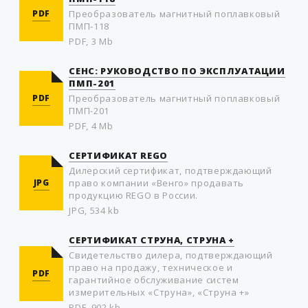
PDF
Преобразователь магнитный поплавковый
ПМП-118
PDF, 3 Mb
СЕНС: РУКОВОДСТВО ПО ЭКСПЛУАТАЦИИ
ПМП-201
PDF
Преобразователь магнитный поплавковый
ПМП-201
PDF, 4 Mb
СЕРТИФИКАТ REGO
Дилерский сертификат, подтверждающий
JPG
право компании «Венго» продавать
продукцию REGO в России.
JPG, 534 kb
СЕРТИФИКАТ СТРУНА, СТРУНА +
Свидетельство дилера, подтверждающий
право на продажу, техническое и
PDF
гарантийное обслуживание систем
измерительных «Струна», «Струна +»
PDF, 902 kb