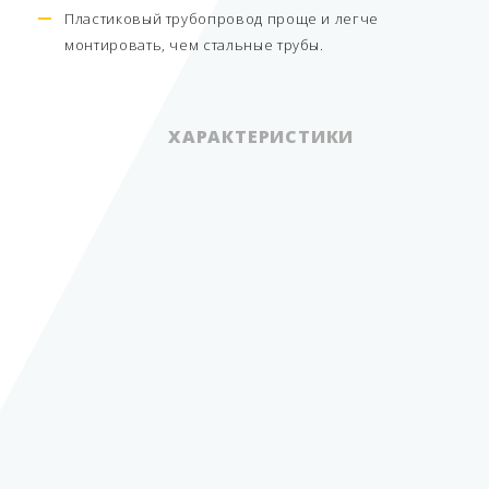
Пластиковый трубопровод проще и легче
монтировать, чем стальные трубы.
ХАРАКТЕРИСТИКИ
Единица измерения
п.м.
Артикул производителя
KP 75/63SCEC60
Вид трубопровода
двустенный
Тип товара
KPS Труба
Диаметр
75/63 мм
Диаметр внутренний
Длина
60 м