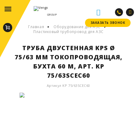
GROUP
ЗАКАЗАТЬ ЗВОНОК
ЗАКАЗАТЬ ЗВОНОК
Главная
Оборудование для АЗС
Пластиковый трубопровод для АЗС
ТРУБА ДВУСТЕННАЯ KPS Ø
75/63 ММ ТОКОПРОВОДЯЩАЯ,
БУХТА 60 М, АРТ. KP
75/63SCEC60
Артикул KP 75/63SCEC60