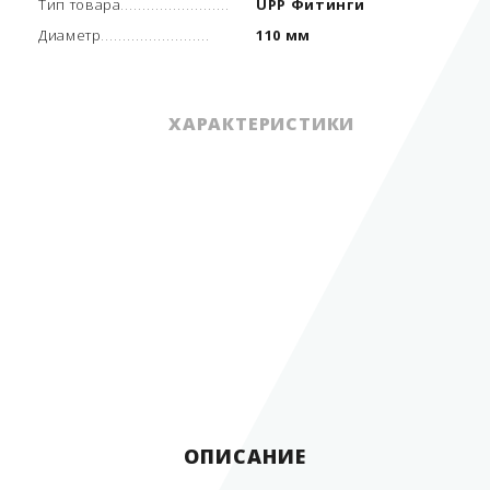
Тип товара
UPP Фитинги
Диаметр
110 мм
ХАРАКТЕРИСТИКИ
Единица измерения
шт.
Артикул производителя
08.110 EIF
Вид трубопровода
одностенный
Тип товара
UPP Фитинги
Диаметр
110 мм
Диаметр внутренний
4"
ОПИСАНИЕ