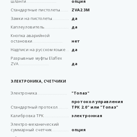
шланги
опция
Стандартные пистолеты
ZVA2 3M
Замки на пистолеты
да
Каплеуловитель
да
Кнопка аварийной
остановки
нет
Надписи на русском языке
да
Разрывные муфты Elaflex
ZVA
да
ЭЛЕКТРОНИКА, СЧЕТЧИКИ
Электроника
"Топаз"
протокол управления
Стандартный протокол
ТРК 2.0" или "Топаз"
Калибровка ТРК
электронная
Электро-механический
суммарный счетчик
опция