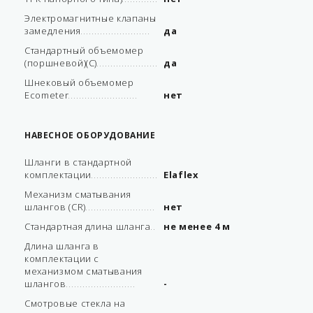
Электромагнитные клапаны
замедления
да
Стандартный объемомер
(поршневой)(C)
да
Шнековый объемомер
Ecometеr
нет
НАВЕСНОЕ ОБОРУДОВАНИЕ
Шланги в стандартной
комплектации
Elaflex
Механизм сматывания
шлангов (CR)
нет
Стандартная длина шланга
не менее 4 м
Длина шланга в
комплектации с
механизмом сматывания
шлангов
-
Смотровые стекла на