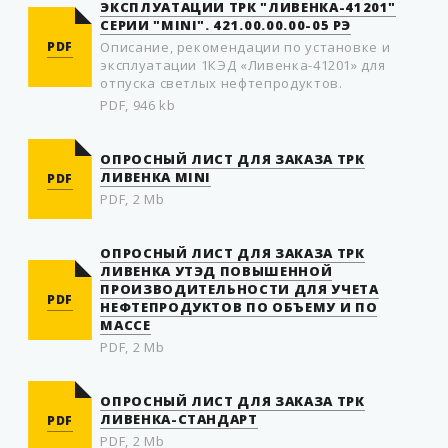
ЭКСПЛУАТАЦИИ ТРК "ЛИВЕНКА-41201"
СЕРИИ "MINI". 421.00.00.00-05 РЭ
PDF
Описание, рекомендации по установке и
эксплуатации 1КЭД «Ливенка-41201» для
отпуска светлых нефтепродуктов.
PDF, 946 kb
ОПРОСНЫЙ ЛИСТ ДЛЯ ЗАКАЗА ТРК
ЛИВЕНКА MINI
PDF
PDF, 2 Mb
ОПРОСНЫЙ ЛИСТ ДЛЯ ЗАКАЗА ТРК
ЛИВЕНКА УТЭД ПОВЫШЕННОЙ
ПРОИЗВОДИТЕЛЬНОСТИ ДЛЯ УЧЕТА
PDF
НЕФТЕПРОДУКТОВ ПО ОБЪЕМУ И ПО
МАССЕ
PDF, 2 Mb
ОПРОСНЫЙ ЛИСТ ДЛЯ ЗАКАЗА ТРК
ЛИВЕНКА-СТАНДАРТ
PDF
PDF, 2 Mb