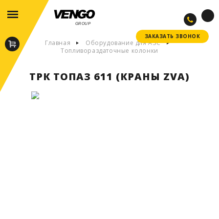
GROUP
ЗАКАЗАТЬ ЗВОНОК
ЗАКАЗАТЬ ЗВОНОК
Главная
Оборудование для АЗС
Топливораздаточные колонки
ТРК ТОПАЗ 611 (КРАНЫ ZVA)