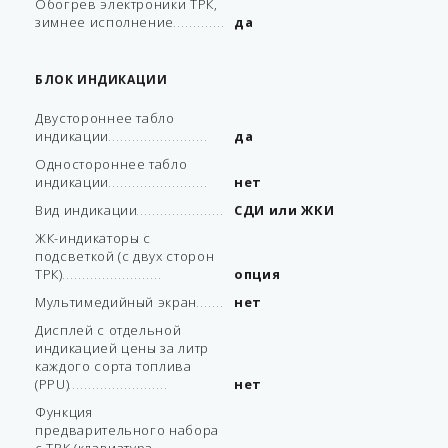
Обогрев электроники ТРК,
зимнее исполнение
да
БЛОК ИНДИКАЦИИ
Двустороннее табло
индикации
да
Одностороннее табло
индикации
нет
Вид индикации
СДИ или ЖКИ
ЖК-индикаторы с
подсветкой (с двух сторон
ТРК)
опция
Мультимедийный экран
нет
Дисплей с отдельной
индикацией цены за литр
каждого сорта топлива
(PPU)
нет
Функция
предварительного набора