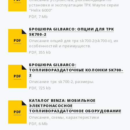
установке и эксплуатации ТРК Wayne серии
"Helix 6000"
PDF, 7 Mb
БРОШЮРА GILBARCO: ОПЦИИ ДЛЯ ТРК
SK700-2
PDF
Описание опций для трк sk700-2(sk700-ii), их
особенностей и преимуществ.
PDF, 355 kb
БРОШЮРА GILBARCO:
ТОПЛИВОРАЗДАТОЧНЫЕ КОЛОНКИ SK700-
2
PDF
Описание трк sk700-2, размеры.
PDF, 725 kb
КАТАЛОГ BENZA: МОБИЛЬНОЕ
ЭЛЕКТРОНАСОСНОЕ
ТОПЛИВОРАЗДАТОЧНОЕ ОБОРУДОВАНИЕ
PDF
Описание, схемы, характеристики
PDF, 6 Mb