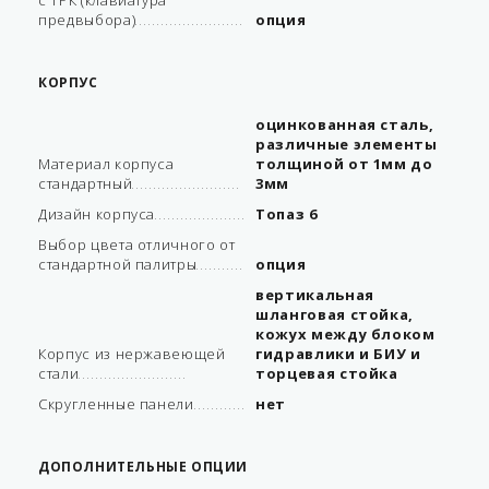
с ТРК (клавиатура
предвыбора)
опция
КОРПУС
оцинкованная сталь,
различные элементы
Материал корпуса
толщиной от 1мм до
стандартный
3мм
Дизайн корпуса
Топаз 6
Выбор цвета отличного от
стандартной палитры
опция
вертикальная
шланговая стойка,
кожух между блоком
Корпус из нержавеющей
гидравлики и БИУ и
стали
торцевая стойка
Скругленные панели
нет
ДОПОЛНИТЕЛЬНЫЕ ОПЦИИ