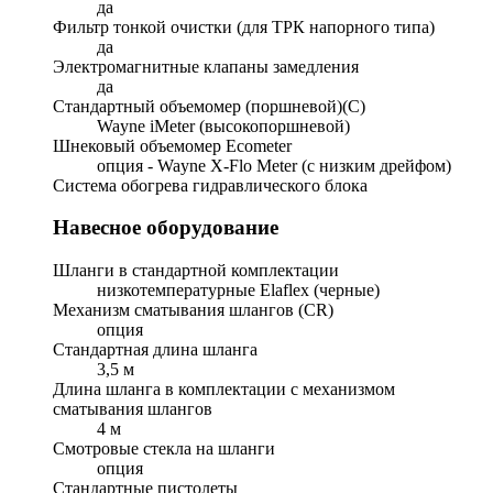
да
Фильтр тонкой очистки (для ТРК напорного типа)
да
Электромагнитные клапаны замедления
да
Стандартный объемомер (поршневой)(C)
Wayne iMeter (высокопоршневой)
Шнековый объемомер Ecometеr
опция - Wayne X-Flo Meter (с низким дрейфом)
Система обогрева гидравлического блока
Навесное оборудование
Шланги в стандартной комплектации
низкотемпературные Elaflex (черные)
Механизм сматывания шлангов (CR)
опция
Стандартная длина шланга
3,5 м
Длина шланга в комплектации с механизмом
сматывания шлангов
4 м
Смотровые стекла на шланги
опция
Стандартные пистолеты