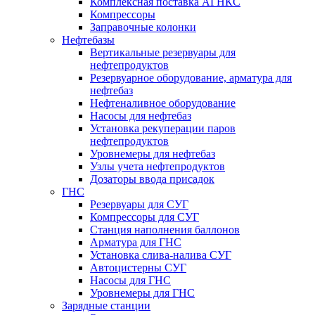
Комплексная поставка АГНКС
Компрессоры
Заправочные колонки
Нефтебазы
Вертикальные резервуары для
нефтепродуктов
Резервуарное оборудование, арматура для
нефтебаз
Нефтеналивное оборудование
Насосы для нефтебаз
Установка рекуперации паров
нефтепродуктов
Уровнемеры для нефтебаз
Узлы учета нефтепродуктов
Дозаторы ввода присадок
ГНС
Резервуары для СУГ
Компрессоры для СУГ
Станция наполнения баллонов
Арматура для ГНС
Установка слива-налива СУГ
Автоцистерны СУГ
Насосы для ГНС
Уровнемеры для ГНС
Зарядные станции