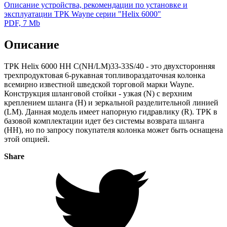
Описание устройства, рекомендации по установке и
эксплуатации ТРК Wayne серии "Helix 6000"
PDF, 7 Mb
Описание
ТРК Helix 6000 HH C(NH/LM)33-33S/40 - это двухсторонняя
трехпродуктовая 6-рукавная топливораздаточная колонка
всемирно известной шведской торговой марки Wayne.
Конструкция шланговой стойки - узкая (N) с верхним
креплением шланга (H) и зеркальной разделительной линией
(LM). Данная модель имеет напорную гидравлику (R). ТРК в
базовой комплектации идет без системы возврата шланга
(HH), но по запросу покупателя колонка может быть оснащена
этой опцией.
Share