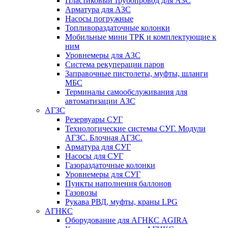
Пластиковый трубопровод для АЗС
Арматура для АЗС
Насосы погружные
Топливораздаточные колонки
Мобильные мини ТРК и комплектующие к
ним
Уровнемеры для АЗС
Система рекуперации паров
Заправочные пистолеты, муфты, шланги
МБС
Терминалы самообслуживания для
автоматизации АЗС
АГЗС
Резервуары СУГ
Технологические системы СУГ. Модули
АГЗС. Блочная АГЗС.
Арматура для СУГ
Насосы для СУГ
Газораздаточные колонки
Уровнемеры для СУГ
Пункты наполнения баллонов
Газовозы
Рукава РВД, муфты, краны LPG
АГНКС
Оборудование для АГНКС AGIRA