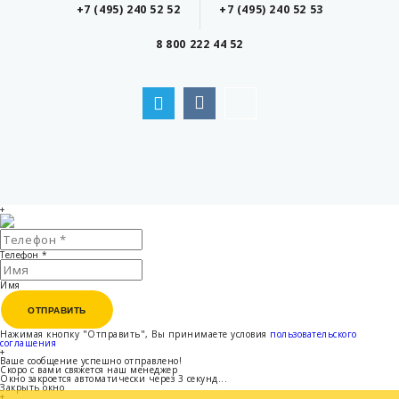
+7 (495) 240 52 52
+7 (495) 240 52 53
8 800 222 44 52
+
Телефон
*
Имя
ОТПРАВИТЬ
ОТПРАВИТЬ
Нажимая кнопку "Отправить", Вы принимаете условия
пользовательского
соглашения
+
Ваше сообщение успешно отправлено!
Скоро с вами свяжется наш менеджер
Окно закроется автоматически через
3
секунд...
Закрыть окно
+