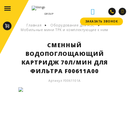
GROUP
ЗАКАЗАТЬ ЗВОНОК
ЗАКАЗАТЬ ЗВОНОК
Главная
Оборудование для АЗС
Мобильные мини ТРК и комплектующие к ним
СМЕННЫЙ
ВОДОПОГЛОЩАЮЩИЙ
КАРТРИДЖ 70Л/МИН ДЛЯ
ФИЛЬТРА F00611A00
Артикул F0061101A