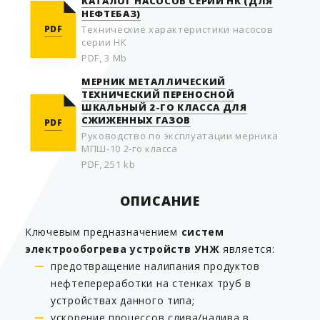
КАТАЛОГ НАСОСОВ СЕРИИ НК (ДЛЯ
НЕФТЕБАЗ)
PDF
Технические характеристики насосов
серии НК
PDF, 3 Mb
МЕРНИК МЕТАЛЛИЧЕСКИЙ
ТЕХНИЧЕСКИЙ ПЕРЕНОСНОЙ
ШКАЛЬНЫЙ 2-ГО КЛАССА ДЛЯ
СЖИЖЕННЫХ ГАЗОВ
PDF
Руководство по эксплуатации мерника
МПШ-10 2-го класса
PDF, 251 kb
ОПИСАНИЕ
Ключевым предназначением
систем
электрообогрева устройств УНЖ
является:
предотвращение налипания продуктов
нефтепереработки на стенках труб в
устройствах данного типа;
ускорение процессов слива/налива в