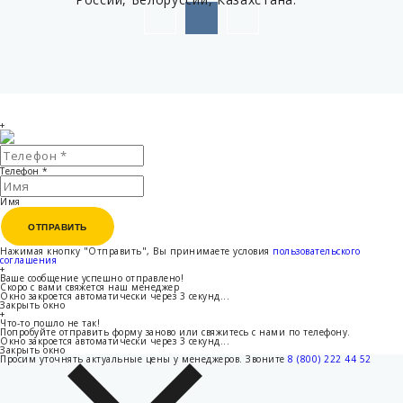
+
Телефон
*
Имя
ОТПРАВИТЬ
ОТПРАВИТЬ
Нажимая кнопку "Отправить", Вы принимаете условия
пользовательского
соглашения
+
Ваше сообщение успешно отправлено!
Скоро с вами свяжется наш менеджер
Окно закроется автоматически через
3
секунд...
Закрыть окно
+
Что-то пошло не так!
Попробуйте отправить форму заново или свяжитесь с нами по телефону.
Окно закроется автоматически через
3
секунд...
Закрыть окно
Просим уточнять актуальные цены у менеджеров.
Звоните
8 (800) 222 44 52