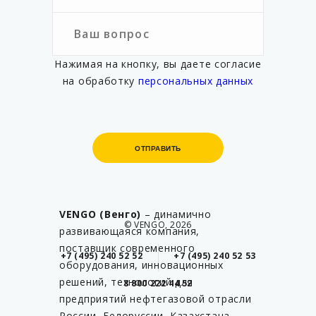
Нажимая на кнопку, вы даете согласие
на обработку
персональных данных
ОТПРАВИТЬ
ОТПРАВИТЬ
VENGO (Венго)
– динамично
© VENGO, 2026
развивающаяся компания,
поставщик современного
+7 (495) 240 52 52
+7 (495) 240 52 53
оборудования, инновационных
решений, технологий для
8 800 222 44 52
предприятий нефтегазовой отрасли
России, Белоруссии, Казахстана.