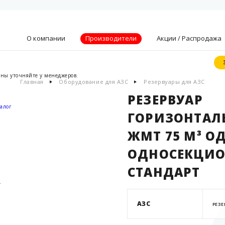
О компании
Производители
Акции / Распродажа
ены уточняйте у менеджеров.
Главная
Оборудование для АЗС
Резервуары для АЗС
Видение, миссия
и ценности
РЕЗЕРВУАР
Партнеры
алог
ГОРИЗОНТАЛ
Преимущества
ЖМТ 75 М³ 
Новости
Акции
ОДНОСЕКЦИ
Контакты
СТАНДАРТ
.
АЗС
РЕЗЕ