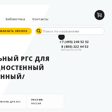
Библиотека
Контакты
ЗАКАЗАТЬ ЗВОНОК
ЗАКАЗАТЬ ЗВОНОК
Документы
+7 (495) 240 52 52
производителей
8 (800) 222 44 52
бесплатно по РФ
Опросные листы
ЬНЫЙ РГС ДЛЯ
Статьи
ОДНОСТЕННЫЙ
Дилерские
сертификаты
ОННЫЙ/
РОССИЯ
,
РВУАРЫ ДЛЯ АЗС
РОССИЯ