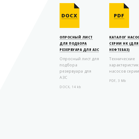
DOCX
PDF
ОПРОСНЫЙ ЛИСТ
КАТАЛОГ НАСО
ДЛЯ ПОДБОРА
СЕРИИ НК (ДЛЯ
РЕЗЕРВУАРА ДЛЯ АЗС
НЕФТЕБАЗ)
Опросный лист для
Технические
подбора
характеристи
резервуара для
насосов серии
АЗС
PDF, 3 Mb
DOCX, 14 kb