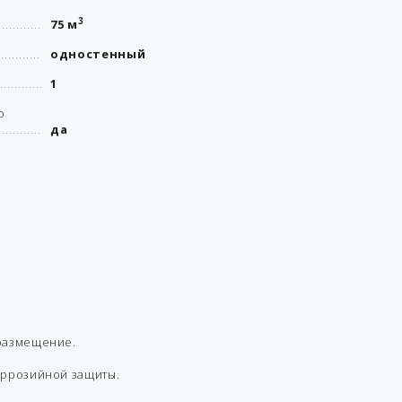
3
75 м
одностенный
1
о
да
размещение.
оррозийной защиты.