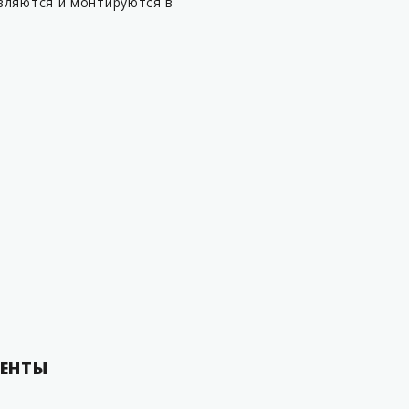
вляются и монтируются в
Опоры крепления
Крышка горловины (без обв
Колодец технологический с
стальной крышкой
Покрытие резинобитумной
мастикой в два слоя
Комплект трубной обвязки
Люк технологического отсе
Материал
Гарантия
Страна производитель
ЕНТЫ