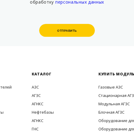
обработку
персональных данных
ОТПРАВИТЬ
ОТПРАВИТЬ
КАТАЛОГ
КУПИТЬ МОДУЛЬ
ителей
АЗС
Газовые АЗС
АГЗС
Стационарная АГ
АГНКС
Модульная АГЗС
ты
Нефтебазы
Блочная АГЗС
АГНКС
Оборудование для
ГНС
Оборудование для