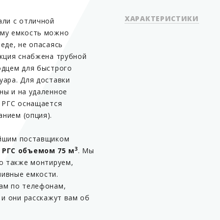
ХАРАКТЕРИСТИКИ
али с отличной
ому емкость можно
еде, не опасаясь
укция снабжена трубной
одцем для быстрого
Объем
уара. Для доставки
Вариант исполнения
ны и на удаленное
Количество секций
и РГС оснащается
нием (опция).
Тип установки
ейшим поставщиком
Хранимый вид топлива
3
 РГС объемом 75 м
. Мы
Диаметр
но также монтируем,
ивные емкости.
Толщина стенок
ам по телефонам,
 и они расскажут вам об
о