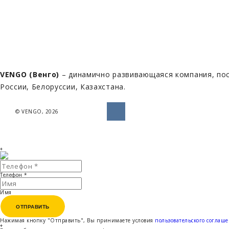
VENGO (Венго)
– динамично развивающаяся компания, пос
России, Белоруссии, Казахстана.
© VENGO, 2026
+
Телефон
*
Имя
ОТПРАВИТЬ
ОТПРАВИТЬ
Нажимая кнопку "Отправить", Вы принимаете условия
пользовательского соглаш
+