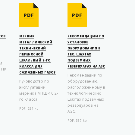
PDF
PDF
СОВ
МЕРНИК
РЕКОМЕНДАЦИИ ПО
МЕТАЛЛИЧЕСКИЙ
УСТАНОВКЕ
ТЕХНИЧЕСКИЙ
ОБОРУДОВАНИЯ В
ПЕРЕНОСНОЙ
ТЕХ. ШАХТАХ
ШКАЛЬНЫЙ 2-ГО
ПОДЗЕМНЫХ
ки
КЛАССА ДЛЯ
РЕЗЕРВУАРАХ НА АЗС
 НК
СЖИЖЕННЫХ ГАЗОВ
Рекомендации по
Руководство по
оборудованию,
эксплуатации
расположенному в
мерника МПШ-10 2-
технологических
го класса
шахтах подземных
резервуаров на
PDF, 251 kb
АЗС.
PDF, 337 kb