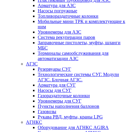
Пластиковый трубопровод для АЗС
Арматура для АЗС
Насосы погружные
Топливораздаточные колонки
Мобильные мини ТРК и комплектующие к
ним
Уровнемеры для АЗС
Система рекуперации паров
Заправочные пистолеты, муфты, шланги
МБС
Терминалы самообслуживания для
автоматизации АЗС
АГЗС
Резервуары СУГ
Технологические системы СУГ. Модули
АГЗС. Блочная АГЗС.
Арматура для СУГ
Насосы для СУГ
Газораздаточные колонки
Уровнемеры для СУГ
Пункты наполнения баллонов
Газовозы
Рукава РВД, муфты, краны LPG
АГНКС
Оборудование для АГНКС AGIRA