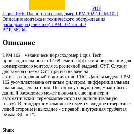
PDF
Liqua-Tech: Паспорт на расходомер LPM-102 (ЛПМ-102)
Описание монтажа и технического обслуживания
расходомера (счетчика) LPM-102 тип 4D
PDF, 562 kb
Описание
LPM 102 - механический расходомер Liqua-Tech
производительностью 12-68 л/мин - эффективное решение для
коммерческого контроля за рознечной выдачей СУГ. Служит
для замера объема СУГ при его выдаче на
автогазозаправочный станциях или ГНС. Данная модель LPM
102 укомплектована сетчатым фильтром, дифференциальным
клапаном, сепаратором. По запросу покупателя, может быть
данный расходомер может включать еще принтер и
автоматический термокомпенсатор (за дополнительную
плату). В стандартном комплекте имеется входное отверстие с
левой стороны и выходное - с правой, внутренняя трубчатая
резьба 3/4" и 1".
Share