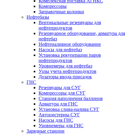
Комплексная поставка АГНКС
Компрессоры
Заправочные колонки
Нефтебазы
Вертикальные резервуары для
нефтепродуктов
Резервуарное оборудование, арматура для
нефтебаз
Нефтеналивное оборудование
Насосы для нефтебаз
Установка рекуперации паров
нефтепродуктов
Уровнемеры для нефтебаз
Узлы учета нефтепродуктов
Дозаторы ввода присадок
ГНС
Резервуары для СУГ
Компрессоры для СУГ
Станция наполнения баллонов
Арматура для ГНС
Установка слива-налива СУГ
Автоцистерны СУГ
Насосы для ГНС
Уровнемеры для ГНС
Зарядные станции