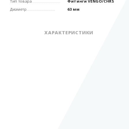
Тип товара
Фитинги VENGO/CHRS
Диаметр
63 мм
ХАРАКТЕРИСТИКИ
Единица измерения
шт
Артикул производителя
VGCHRS-07.63
Тип товара
Фитинги VENGO/CHRS
Диаметр
63 мм
Страна производитель
Китай