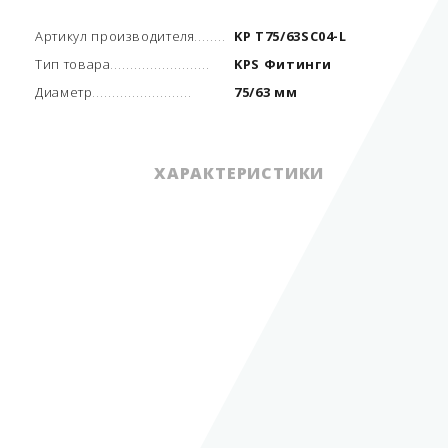
Артикул производителя
KP T75/63SC04-L
Тип товара
KPS Фитинги
Диаметр
75/63 мм
ХАРАКТЕРИСТИКИ
Единица измерения
шт.
Артикул производителя
KP T75/63SC04-L
Вид трубопровода
двустенный
Тип товара
KPS Фитинги
Диаметр
75/63 мм