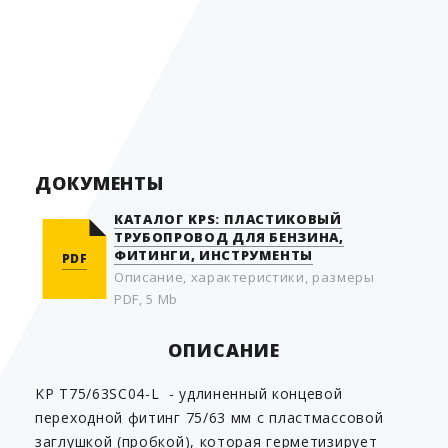
Гарантия производителя
30 лет
Срок службы
50 лет
Страна производитель
Швеция
ДОКУМЕНТЫ
КАТАЛОГ KPS: ПЛАСТИКОВЫЙ
ТРУБОПРОВОД ДЛЯ БЕНЗИНА,
ФИТИНГИ, ИНСТРУМЕНТЫ
PDF
Описание, характеристики, размеры
PDF, 5 Mb
ОПИСАНИЕ
KP T75/63SC04-L - удлиненный концевой
переходной фитинг 75/63 мм с пластмассовой
заглушкой (пробкой), которая герметизирует