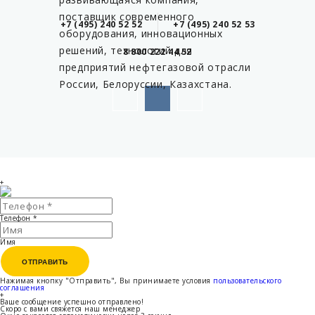
поставщик современного
+7 (495) 240 52 52
+7 (495) 240 52 53
оборудования, инновационных
решений, технологий для
8 800 222 44 52
предприятий нефтегазовой отрасли
России, Белоруссии, Казахстана.
+
Телефон
*
Имя
ОТПРАВИТЬ
ОТПРАВИТЬ
Нажимая кнопку "Отправить", Вы принимаете условия
пользовательского
соглашения
+
Ваше сообщение успешно отправлено!
Скоро с вами свяжется наш менеджер