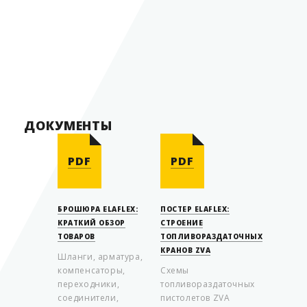
Группа
пистолетов
Диаметр
16 мм
Страна производитель
Германия
ДОКУМЕНТЫ
PDF
PDF
БРОШЮРА ELAFLEX:
ПОСТЕР ELAFLEX:
КРАТКИЙ ОБЗОР
СТРОЕНИЕ
ТОВАРОВ
ТОПЛИВОРАЗДАТОЧНЫХ
КРАНОВ ZVA
Шланги, арматура,
компенсаторы,
Схемы
переходники,
топливораздаточных
соединители,
пистолетов ZVA