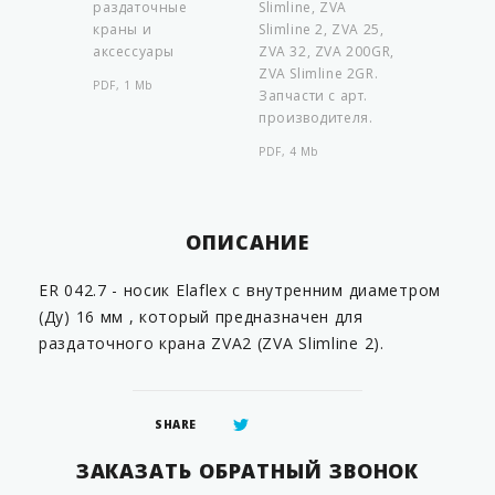
раздаточные
Slimline, ZVA
краны и
Slimline 2, ZVA 25,
аксессуары
ZVA 32, ZVA 200GR,
ZVA Slimline 2GR.
PDF, 1 Mb
Запчасти с арт.
производителя.
PDF, 4 Mb
ОПИСАНИЕ
ER 042.7 - носик Elaflex с внутренним диаметром
(Ду) 16 мм , который предназначен для
раздаточного крана ZVA2 (ZVA Slimline 2).
SHARE
ЗАКАЗАТЬ ОБРАТНЫЙ ЗВОНОК